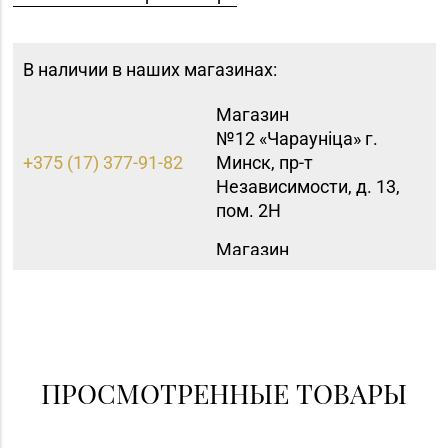
В наличии в наших магазинах:
Магазин
№12 «Чараунiца» г.
+375 (17) 377-91-82
Минск, пр-т
Независимости, д. 13,
пом. 2Н
Магазин
№15 «Самоцветы» г.
+375 (17) 397-95-08,
Минск, пр-т
252-95-46
Независимости, д.
155-1
Магазин
ПРОСМОТРЕННЫЕ ТОВАРЫ
№40 «Малахит.
+375 (17) 396-66-89,
шкатулка» г. Минск,
263-93-92