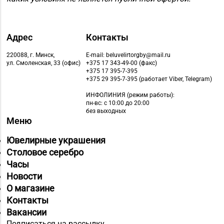
Магазин
№36 «Кристалл» г.
8 (0232) 33-27-22
Гомель, пр-т Победы,
д. 3а
Адрес
Контакты
Магазин
220088, г. Минск,
E-mail: beluvelirtorgby@mail.ru
ул. Смоленская, 33 (офис)
+375 17 343-49-00 (факс)
8 (0232) 31-81-70, 35-
№38 «Кристалл» г.
+375 17 395-7-395
13-34
Гомель, ул. Советская,
+375 29 395-7-395 (работает Viber, Telegram)
д. 6-2а, пом.2а-108
ИНФОЛИНИЯ
(режим работы):
пн-вс: с 10:00 до 20:00
Магазин
без выходных
Меню
№71 «Кристалл» г.
8 (0232) 20-19-55, 20-
Гомель, ул. Ильича,
Ювелирные украшения
26-98
д. 333, пом. 136 (ТРЦ
Столовое серебро
«КРИСТАLL»)
Часы
Новости
Магазин
О магазине
№21 «Сапфир» г.
8 (0236) 25-46-48
Контакты
Мозырь, ул.
Вакансии
Советская, д. 126-49
Подписаться на рассылку