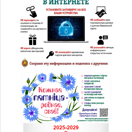
Светлогорск,
60
ул. 50 лет Октября,
д. 3 (ТЦ «Шатилки»)
Магазин №5 «Бирюза»
8 (0152) 71-94-00, 71-
г. Гродно, ул. Ожешко,
94-01, 71-94-03
д. 40, пом. 56
Магазин
8 (0152) 62-26-47, 62-
№51 «Аметист» г.
26-48
Гродно, ул. Ленина, д.
24, пом. 3
Магазин
8 (0152) 71-83-72, 71-
№33 «Жемчужина» г.
83-70
Гродно, ул. Советская,
д. 21
Магазин
8 (0152) 55-12-37, 60-
№53 «Кристалл» г.