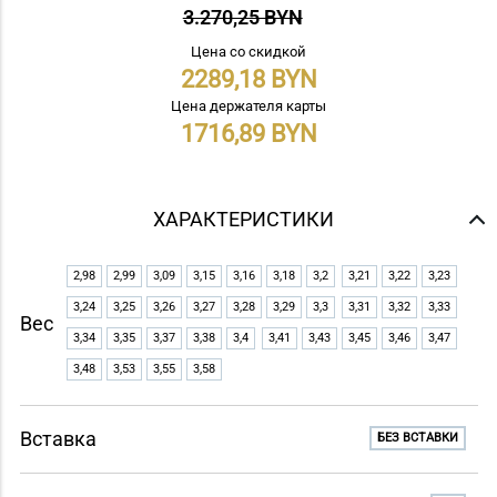
3.270,25 BYN
Цена со скидкой
2289,18
Цена держателя карты
1716,89
ХАРАКТЕРИСТИКИ
2,98
2,99
3,09
3,15
3,16
3,18
3,2
3,21
3,22
3,23
3,24
3,25
3,26
3,27
3,28
3,29
3,3
3,31
3,32
3,33
Вес
3,34
3,35
3,37
3,38
3,4
3,41
3,43
3,45
3,46
3,47
3,48
3,53
3,55
3,58
Вставка
БЕЗ ВСТАВКИ