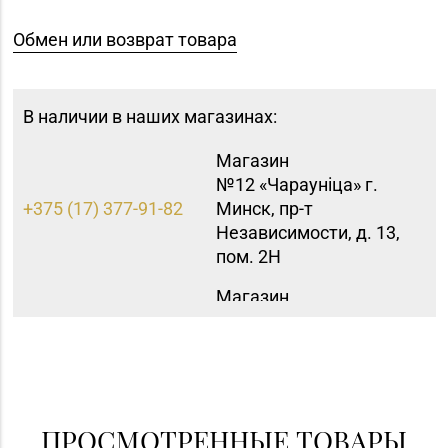
Обмен или возврат товара
В наличии в наших магазинах:
Магазин
№12 «Чараунiца» г.
+375 (17) 377-91-82
Минск, пр-т
Независимости, д. 13,
пом. 2Н
Магазин
№15 «Самоцветы» г.
+375 (17) 397-95-08,
Минск, пр-т
252-95-46
Независимости, д.
155-1
Магазин
ПРОСМОТРЕННЫЕ ТОВАРЫ