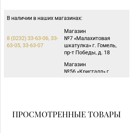
В наличии в наших магазинах:
Магазин
8 (0232) 33-63-06, 33-
№7 «Малахитовая
63-05, 33-63-07
шкатулка» г. Гомель,
пр-т Победы, д. 18
Магазин
№56 «Кристалл» г.
8 (0222) 64-67-87
Могилев, пр-т Мира, д.
29
Магазин №86
«БЕЛЮВЕЛИРТОРГ» г.
8 (01562) 5-42-41, 5-42-
Слоним, ул.
ПРОСМОТРЕННЫЕ ТОВАРЫ
43
Красноармейская, д.
73Г/1 (ТЦ «Берег»)