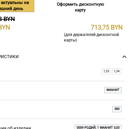
 актуальны на
Оформить дисконтную
яшний день
карту
3 BYN
713,75
(для держателей дисконтной
карты)
РИСТИКИ
1,33
1,34
ФИАНИТ
585
ия об изделии
0009 РОДИЙ, 1 ФИАНИТ 0,03