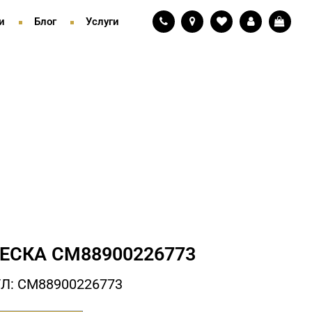
и
Блог
Услуги
ЕСКА СM88900226773
Л: СM88900226773