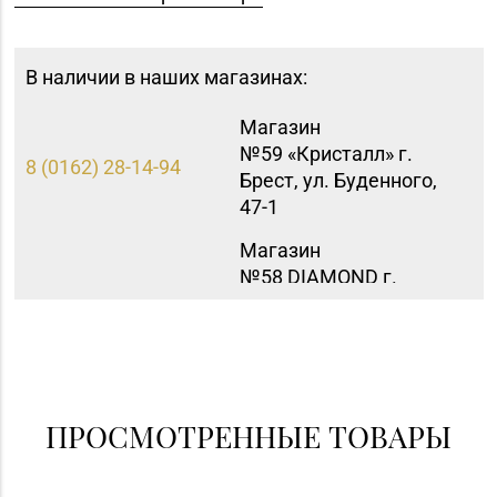
В наличии в наших магазинах:
Магазин
№59 «Кристалл» г.
8 (0162) 28-14-94
Брест, ул. Буденного,
47-1
Магазин
№58 DIAMOND г.
8 (0212) 61-85-16
Витебск, ул. Ленина, д.
26А (ТЦ «Марко-
Сити»)
Магазин
8 (0232) 33-63-06, 33-
№7 «Малахитовая
ПРОСМОТРЕННЫЕ ТОВАРЫ
63-05, 33-63-07
шкатулка» г. Гомель,
пр-т Победы, д. 18