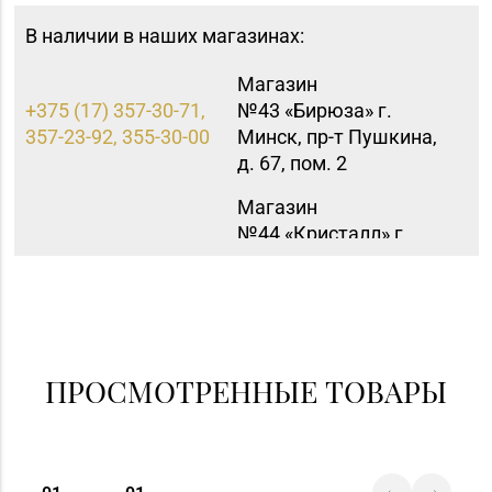
В наличии в наших магазинах:
Магазин
+375 (17) 357-30-71,
№43 «Бирюза» г.
357-23-92, 355-30-00
Минск, пр-т Пушкина,
д. 67, пом. 2
Магазин
№44 «Кристалл» г.
Минск, пр-т
+375 (17) 247-29-04
Независимости, д. 3-2,
пом. 403, верхний
уровень
(ТЦ «Столица»)
ПРОСМОТРЕННЫЕ ТОВАРЫ
Магазин
+375 (17) 393-83-05,
№47 «Кристалл» г.
338-23-34, 364-62-94
Минск, ул.
Притыцкого, д. 78-848