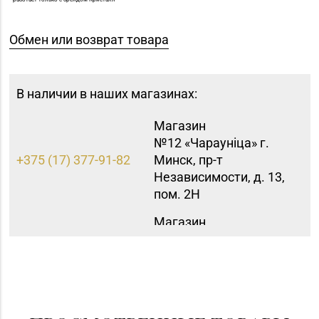
Обмен или возврат товара
В наличии в наших магазинах:
Магазин
№12 «Чараунiца» г.
+375 (17) 377-91-82
Минск, пр-т
Независимости, д. 13,
пом. 2Н
Магазин
№40 «Малахит.
+375 (17) 396-66-89,
шкатулка» г. Минск,
263-93-92
пр-т Партизанский, д.
42-1Н
Магазин