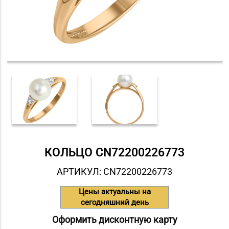
КОЛЬЦО СN72200226773
АРТИКУЛ: СN72200226773
Цены актуальны на
сегодняшний день
Оформить дисконтную карту