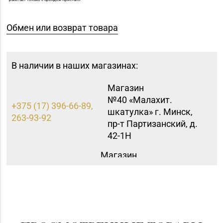
Обмен или возврат товара
В наличии в наших магазинах:
Магазин
№40 «Малахит.
+375 (17) 396-66-89,
шкатулка» г. Минск,
263-93-92
пр-т Партизанский, д.
42-1Н
Магазин
№60 «БЕЛЮВЕЛИРТОРГ»
Минская обл., Минский
+375 (17) 252-17-74
р-н, Щомыслицкий с/с,
д. 32/4, пом. №182
(ТЦ DiaMond City)