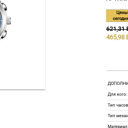
Цены
сегодн
621,31
465,98
ДОПОЛНИ
Для кого:
Тип часов
Тип меха
Материал 