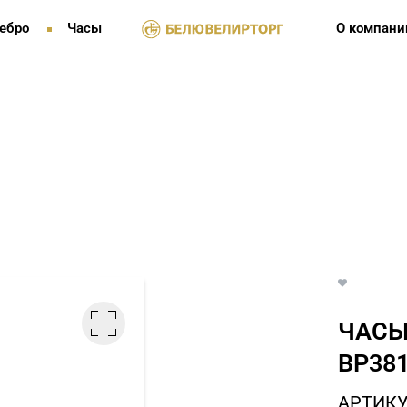
ебро
Часы
О компани
ЧАСЫ
BP381
АРТИКУ