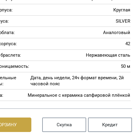
рпуса:
Круглая
уса:
SILVER
рблата:
Аналоговый
корпуса:
42
браслета:
Нержавеющая сталь
оницаемость:
50 м
тельные
Дата, день недели, 24ч формат времени, 2й
ы:
часовой пояс
а:
Минеральное с керамика сапфировой плёнкой
КОРЗИНУ
Скупка
Кредит