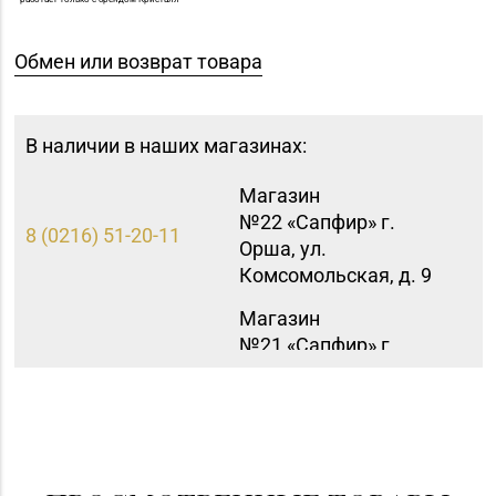
Обмен или возврат товара
В наличии в наших магазинах:
Магазин
№22 «Сапфир» г.
8 (0216) 51-20-11
Орша, ул.
Комсомольская, д. 9
Магазин
№21 «Сапфир» г.
8 (0236) 25-46-48
Мозырь, ул.
Советская, д. 126-49
Магазин №30 «Алмаз»
8 (02340) 3-80-66
г. Речица, ул.
Советская, д. 214Б-51