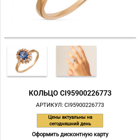
КОЛЬЦО СI95900226773
АРТИКУЛ: СI95900226773
Цены актуальны на
сегодняшний день
Оформить дисконтную карту