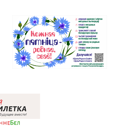
Магазин №35 «Жемчужина» г.
2-31, 96-49-17
Борисов, пр-т Революции, д. 19,
пом. 1
Магазин №37 «Малахит» г.
8-02, 23-58-03
Солигорск, ул. Ленина, д. 49-160
Магазин №62 «БЕЛЮВЕЛИРТОРГ»
80-02
г. Березино, ул. Октябрьская, д. 2Б
Магазин №64 «БЕЛЮВЕЛИРТОРГ»
53-66
г. Марьина Горка, ул. Ленинская,
д. 39
Магазин №74 «БЕЛЮВЕЛИРТОРГ»
9-23, 5-99-24
г. Жодино, пр-т Ленина, д. 20
Магазин №2 «Жемчужина» г.
5-26, 29-18-00, 29-18-01
Брест, ул. Советская, д. 32-1А
Магазин №27 «Изумруд» г. Брест,
77-03
пр-т Машерова, д. 42-38