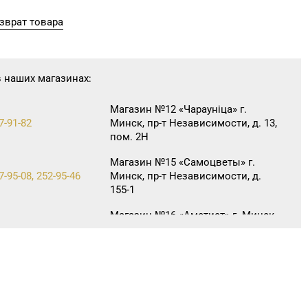
зврат товара
в наших магазинах:
Магазин №12 «Чараунiца» г.
7-91-82
Минск, пр-т Независимости, д. 13,
пом. 2Н
Магазин №15 «Самоцветы» г.
7-95-08, 252-95-46
Минск, пр-т Независимости, д.
155-1
Магазин №16 «Аметист» г. Минск,
5-07-12, 215-08-27
пр-т Независимости, д. 83-5Н
Магазин №40 «Малахит.
6-66-89, 263-93-92
шкатулка» г. Минск, пр-т
Партизанский, д. 42-1Н
Магазин №42 «Лазурит» г. Минск,