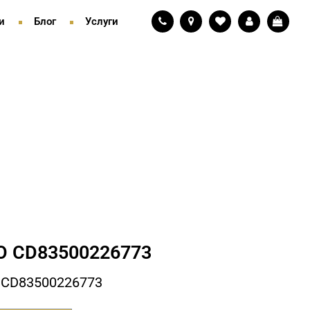
и
Блог
Услуги
 СD83500226773
 СD83500226773