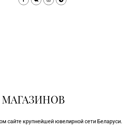
3-70-00, 354-49-42
д. 34/1-65 (временно
приостановлены обменно-
скупочные операции)
Магазин №60 «БЕЛЮВЕЛИРТОРГ»
Минская обл., Минский р-н,
2-17-74
Щомыслицкий с/с, д. 32/4, пом.
№182 (ТЦ DiaMond City)
Магазин №75 «БЕЛЮВЕЛИРТОРГ
OUTLETO» г. Минск, пр-т Жукова,
0-44-82
д. 44-13, пом. №13-89
(ТЦ OUTLETO)
Магазин №23 «Яшма» г.
3-15, 73-02-85
Молодечно, ул. Великий
 МАГАЗИНОВ
Гостинец, д. 94-91
Магазин №61 «БЕЛЮВЕЛИРТОРГ»
г. Молодечно, ул. Великий
62-89
ном сайте крупнейшей ювелирной сети Беларуси.
Гостинец, д. 67А-1, часть пом.
№А11 (ТЦ «Спутник»)