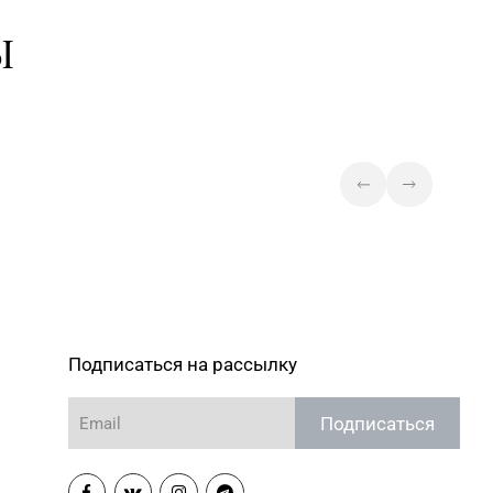
0-05-73, 395-48-04
пр-т Рокоссовского, д. 114, пом.
Ы
9Н
7-30-71, 357-23-92, 355-
Магазин №43 «Бирюза» г. Минск,
пр-т Пушкина, д. 67, пом. 2
Магазин №44 «Кристалл» г.
Минск, пр-т Независимости, д. 3-
7-29-04
2, пом. 403, верхний уровень
(ТЦ «Столица»)
Магазин №45 «Кристалл» г.
3-43-89, 365-28-46
Минск, ул. Комсомольская, д. 8-
3Н
6-64-54, 271-30-07, 271-
Магазин №46 «Кристалл» г.
Минск, ул. Козлова, д. 6-46
Подписаться на рассылку
3-83-05, 338-23-34, 364-
Магазин №47 «Кристалл» г.
Подписаться
Минск, ул. Притыцкого, д. 78-848
Магазин №49 «Залаты
пярсценак» г. Минск, ул. М. Танка,