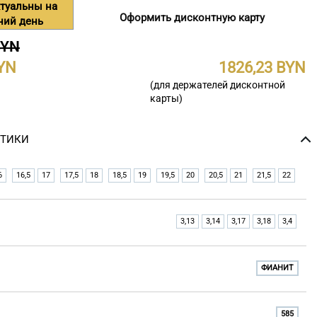
туальны на
Оформить дисконтную карту
ний день
BYN
1826,23
(для держателей дисконтной
карты)
СТИКИ
6
16,5
17
17,5
18
18,5
19
19,5
20
20,5
21
21,5
22
3,13
3,14
3,17
3,18
3,4
ФИАНИТ
585