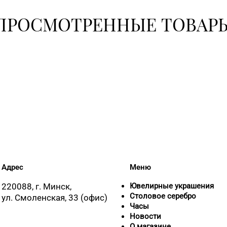
+375 (17) 36
ПРОСМОТРЕННЫЕ ТОВАР
+375 (17) 35
30-00
+375 (17) 24
+375 (17) 24
+375 (17) 31
51-31
Адрес
Меню
+375 (17) 39
220088, г. Минск,
Ювелирные украшения
62-94
Столовое серебро
ул. Смоленская, 33 (офис)
Часы
Новости
О магазине