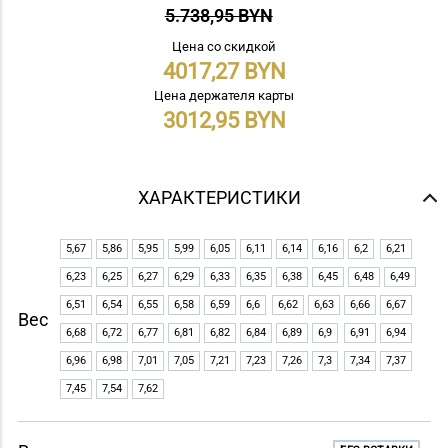
5.738,95 BYN
Цена со скидкой
4017,27
Цена держателя карты
3012,95
ХАРАКТЕРИСТИКИ
5,67
5,86
5,95
5,99
6,05
6,11
6,14
6,16
6,2
6,21
6,23
6,25
6,27
6,29
6,33
6,35
6,38
6,45
6,48
6,49
6,51
6,54
6,55
6,58
6,59
6,6
6,62
6,63
6,66
6,67
Вес
6,68
6,72
6,77
6,81
6,82
6,84
6,89
6,9
6,91
6,94
6,96
6,98
7,01
7,05
7,21
7,23
7,26
7,3
7,34
7,37
7,45
7,54
7,62