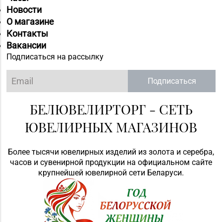
8 (02133) 6-84-34
г. Новолукомль, ул.
Новости
Набережная, д. 13
О магазине
Контакты
Магазин
Вакансии
8 (0232) 33-63-06, 33-
№7 «Малахитовая
Подписаться на рассылку
63-05, 33-63-07
шкатулка» г. Гомель,
пр-т Победы, д. 18
Подписаться
Магазин
№29 «БЕЛЮВЕЛИРТОРГ»
БЕЛЮВЕЛИРТОРГ - СЕТЬ
8 (0232) 26-06-31
г. Гомель, пр-т Ленина,
ЮВЕЛИРНЫХ МАГАЗИНОВ
д. 12-87
Магазин
Более тысячи ювелирных изделий из золота и серебра,
№28 «Кристалл» г.
8 (0232) 56-93-18, 56-
часов и сувенирной продукции на официальном сайте
Гомель, ул. Огоренко,
крупнейшей ювелирной сети Беларуси.
53-06
д. 33, торговое место
№30
Магазин