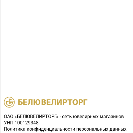
47-1
Магазин №8 «Сапфир»
8 (0163) 67-68-03, 67-
г. Барановичи, ул.
68-02
Ленина, д. 15, пом. 49
Магазин №9 «Рубин» г.
8 (0165) 64-85-45
Пинск, ул. Брестская,
д. 99-4
Магазин
8 (01632) 4-46-49, 4-46-
№19 «Бирюза» г.
27
Пружаны, ул. Григория
Ширмы, д. 13-51
Магазин
№ 52 «Янтарь» г.
8 (0212) 64-48-44
Витебск, ул. Чкалова,
ОАО «БЕЛЮВЕЛИРТОРГ» - сеть ювелирных магазинов
УНП 100129348
д. 1-2н
Политика конфиденциальности персональных данных