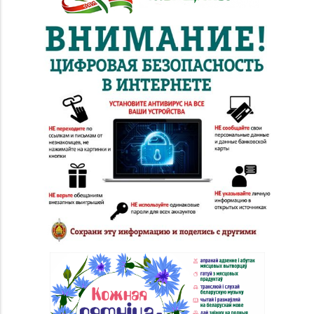
№36 «Кристалл» г.
8 (0232) 33-27-22
Гомель, пр-т Победы,
д. 3а
Магазин
8 (0232) 31-81-70, 35-
№38 «Кристалл» г.
13-34
Гомель, ул. Советская,
д. 6-2а, пом.2а-108
Магазин
№71 «Кристалл» г.
8 (0232) 20-19-55, 20-
Гомель, ул. Ильича,
26-98
д. 333, пом. 136 (ТРЦ
«КРИСТАLL»)
Магазин
№70 «БЕЛЮВЕЛИРТОРГ»
г. Мозырь, ул.
8 (0236) 25-72-67
Нефтестроителей, д.
26/1,