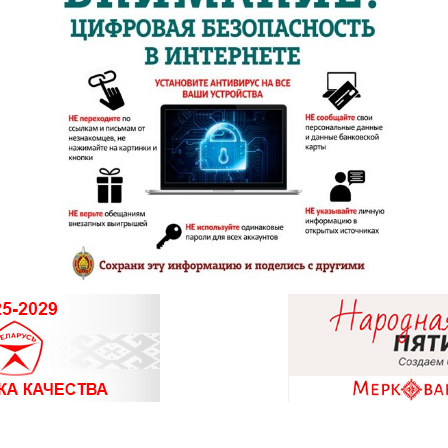
8 (0212) 6
8 (0214) 75
8 (0232) 33
07
8 (0232) 30
8 (0232) 56
8 (0152) 71
03
8 (0152) 62