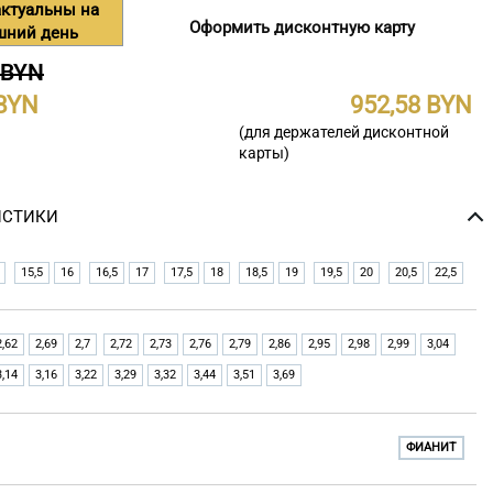
ктуальны на
Оформить дисконтную карту
шний день
 BYN
952,58
(для держателей дисконтной
карты)
ИСТИКИ
15,5
16
16,5
17
17,5
18
18,5
19
19,5
20
20,5
22,5
2,62
2,69
2,7
2,72
2,73
2,76
2,79
2,86
2,95
2,98
2,99
3,04
3,14
3,16
3,22
3,29
3,32
3,44
3,51
3,69
ФИАНИТ