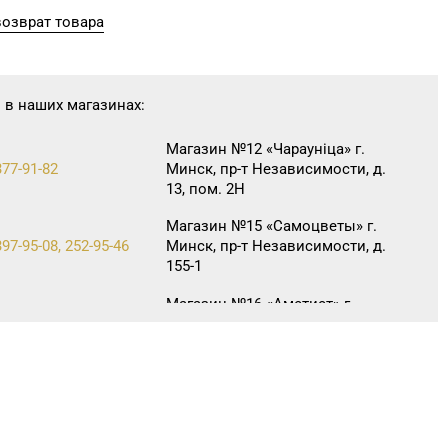
озврат товара
 в наших магазинах:
Магазин №12 «Чараунiца» г.
377-91-82
Минск, пр-т Независимости, д.
13, пом. 2Н
Магазин №15 «Самоцветы» г.
397-95-08, 252-95-46
Минск, пр-т Независимости, д.
155-1
Магазин №16 «Аметист» г.
215-07-12, 215-08-27
Минск, пр-т Независимости, д.
83-5Н
Магазин №42 «Лазурит» г.
360-05-73, 395-48-04
Минск, пр-т Рокоссовского,
д. 114, пом. 9Н