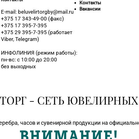
Контакты
Вакансии
E-mail: beluvelirtorgby@mail.ru
+375 17 343-49-00 (факс)
8 (01715) 
+375 17 395-7-395
+375 29 395-7-395 (работает
8 (0162) 32
Viber, Telegram)
01
ИНФОЛИНИЯ
(режим работы):
пн-вс: с 10:00 до 20:00
8 (0163) 67
без выходных
8 (0165) 6
ТОРГ - СЕТЬ ЮВЕЛИРНЫХ
8 (0212) 63
8 (0212) 6
еребра, часов и сувенирной продукции на официаль