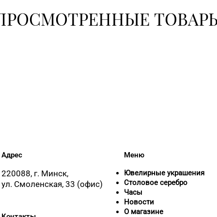
+375 (17) 3
ПРОСМОТРЕННЫЕ ТОВАР
62-94
+375 (17) 
+375 (17) 
8 (0176) 70
Адрес
Меню
220088, г. Минск,
Ювелирные украшения
Столовое серебро
8 (0177) 96
ул. Смоленская, 33 (офис)
Часы
Новости
О магазине
8 (0174) 23
Контакты