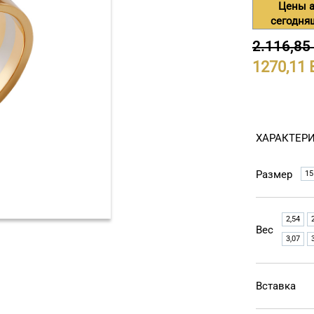
Цены а
сегодня
2.116,85
1270,11
ХАРАКТЕР
Размер
15
2,54
Вес
3,07
Вставка