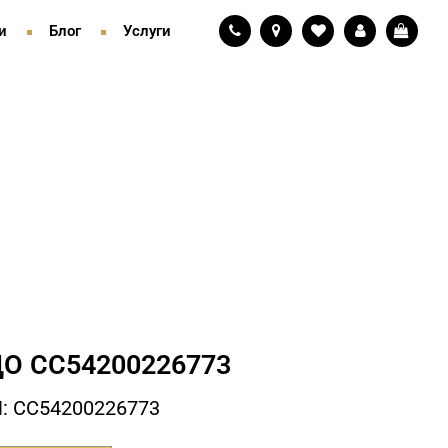
и
Блог
Услуги
О СC54200226773
: СC54200226773