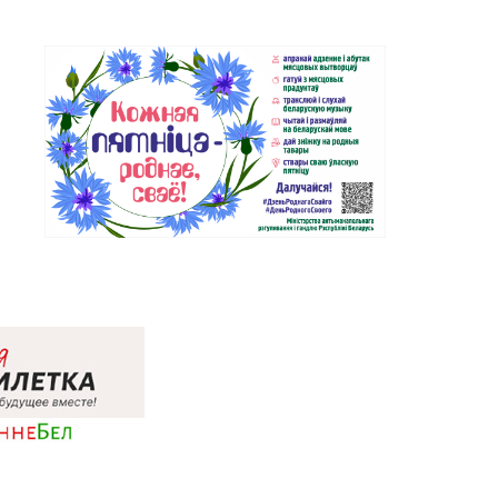
1-85-16
Витебск, ул. Ленина, д. 26А
(ТЦ «Марко-Сити»)
Магазин №24 «Рубин» г.
-32-39, 75-30-39
Новополоцк, ул. Молодежная, д.
72
Магазин №7 «Малахитовая
-63-06, 33-63-05, 33-63-
шкатулка» г. Гомель, пр-т
Победы, д. 18
Магазин №20 «Кристалл» г.
-04-05, 30-04-01
Гомель, ул. Интернациональная,
д. 48-3
Магазин №28 «Кристалл» г.
-93-18, 56-53-06
Гомель, ул. Огоренко, д. 33,
торговое место №30
-94-00, 71-94-01, 71-94-
Магазин №5 «Бирюза» г. Гродно,
ул. Ожешко, д. 40, пом. 56
Магазин №51 «Аметист» г.
-26-47, 62-26-48
Гродно, ул. Ленина, д. 24, пом. 3