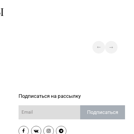
93-83-05, 338-23-34, 364-
Магазин №47 «Кристалл» г.
Ы
Минск, ул. Притыцкого, д. 78-848
Магазин №49 «Залаты
пярсценак» г. Минск, ул. М.
353-70-00, 354-49-42
Танка, д. 34/1-65 (временно
приостановлены обменно-
скупочные операции)
Магазин №75 «БЕЛЮВЕЛИРТОРГ
OUTLETO» г. Минск, пр-т Жукова,
390-44-82
д. 44-13, пом. №13-89
(ТЦ OUTLETO)
Магазин №23 «Яшма» г.
-23-15, 73-02-85
Молодечно, ул. Великий
Подписаться на рассылку
Гостинец, д. 94-91
Магазин №35 «Жемчужина» г.
Подписаться
-52-31, 96-49-17
Борисов, пр-т Революции, д. 19,
пом. 1
Магазин №37 «Малахит» г.
-58-02, 23-58-03