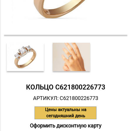
КОЛЬЦО С621800226773
АРТИКУЛ: С621800226773
Цены актуальны на
сегодняшний день
Оформить дисконтную карту