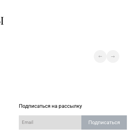
Магазин №42 «Лазурит» г. Минск,
0-05-73, 395-48-04
пр-т Рокоссовского, д. 114, пом.
Ы
9Н
7-30-71, 357-23-92, 355-
Магазин №43 «Бирюза» г. Минск,
пр-т Пушкина, д. 67, пом. 2
Магазин №44 «Кристалл» г.
Минск, пр-т Независимости, д. 3-
7-29-04
2, пом. 403, верхний уровень
(ТЦ «Столица»)
Магазин №45 «Кристалл» г.
3-43-89, 365-28-46
Минск, ул. Комсомольская, д. 8-
3Н
6-64-54, 271-30-07, 271-
Магазин №46 «Кристалл» г.
Минск, ул. Козлова, д. 6-46
Подписаться на рассылку
3-83-05, 338-23-34, 364-
Магазин №47 «Кристалл» г.
Подписаться
Минск, ул. Притыцкого, д. 78-848
Магазин №49 «Залаты