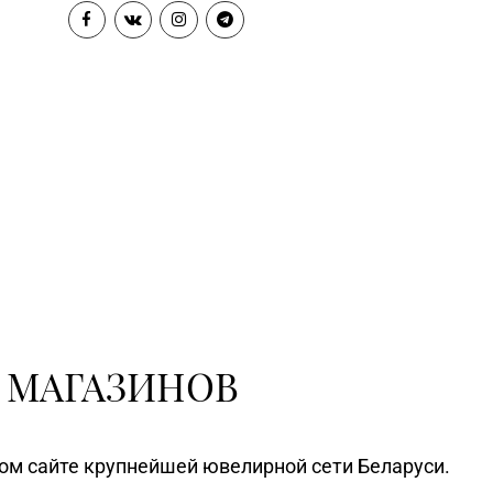
пярсценак» г. Минск, ул. М. Танка,
3-70-00, 354-49-42
д. 34/1-65 (временно
приостановлены обменно-
скупочные операции)
Магазин №60 «БЕЛЮВЕЛИРТОРГ»
Минская обл., Минский р-н,
2-17-74
Щомыслицкий с/с, д. 32/4, пом.
№182 (ТЦ DiaMond City)
Магазин №75 «БЕЛЮВЕЛИРТОРГ
OUTLETO» г. Минск, пр-т Жукова,
0-44-82
д. 44-13, пом. №13-89
(ТЦ OUTLETO)
Магазин №23 «Яшма» г.
3-15, 73-02-85
Молодечно, ул. Великий
 МАГАЗИНОВ
Гостинец, д. 94-91
Магазин №61 «БЕЛЮВЕЛИРТОРГ»
г. Молодечно, ул. Великий
62-89
ном сайте крупнейшей ювелирной сети Беларуси.
Гостинец, д. 67А-1, часть пом.
№А11 (ТЦ «Спутник»)