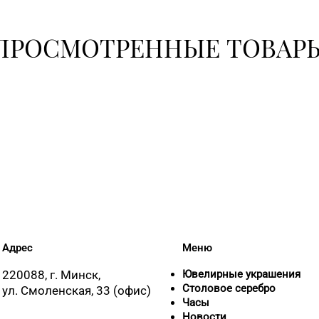
+375 (17) 36
ПРОСМОТРЕННЫЕ ТОВАР
+375 (17) 35
30-00
+375 (17) 24
+375 (17) 24
+375 (17) 31
51-31
Адрес
Меню
+375 (17) 39
220088, г. Минск,
Ювелирные украшения
62-94
Столовое серебро
ул. Смоленская, 33 (офис)
Часы
Новости