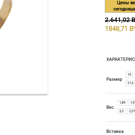
Цены ак
сегодняш
2.641,02 
1848,71
ХАРАКТЕРИ
15
Размер
21,5
1,89
1,9
Вес
2,2
2,21
Вставка