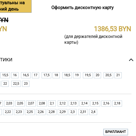
туальны на
Оформить дисконтную карту
ний день
BYN
1386,53
(для держателей дисконтной
карты)
СТИКИ
15,5
16
16,5
17
17,5
18
18,5
19
19,5
20
20,5
21
22
22,5
23
7
2,03
2,05
2,07
2,08
2,1
2,12
2,13
2,14
2,15
2,16
2,18
2,22
2,23
2,25
2,26
2,28
2,29
2,3
2,31
2,4
БРИЛЛИАНТ