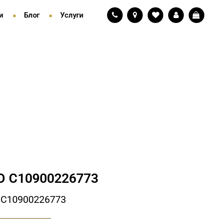
и
Блог
Услуги
 С10900226773
 С10900226773