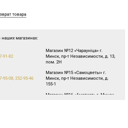
зврат товара
в наших магазинах:
Магазин №12 «Чараунiца» г.
7-91-82
Минск, пр-т Независимости, д. 13,
пом. 2Н
Магазин №15 «Самоцветы» г.
7-95-08, 252-95-46
Минск, пр-т Независимости, д.
155-1
Магазин №16 «Аметист» г. Минск,
5-07-12, 215-08-27
пр-т Независимости, д. 83-5Н
Магазин №40 «Малахит.
6-66-89, 263-93-92
шкатулка» г. Минск, пр-т
Партизанский, д. 42-1Н