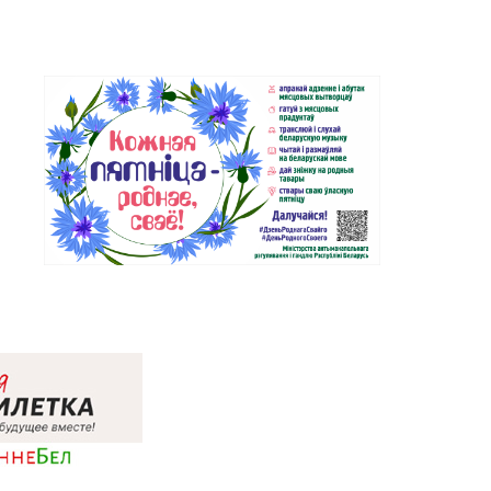
Магазин №31 «Бирюза» г. Слуцк,
59-92
ул. Ленина, д. 197
Магазин №35 «Жемчужина» г.
2-31, 96-49-17
Борисов, пр-т Революции, д. 19,
пом. 1
Магазин №37 «Малахит» г.
8-02, 23-58-03
Солигорск, ул. Ленина, д. 49-160
Магазин №62 «БЕЛЮВЕЛИРТОРГ»
80-02
г. Березино, ул. Октябрьская, д. 2Б
Магазин №64 «БЕЛЮВЕЛИРТОРГ»
53-66
г. Марьина Горка, ул. Ленинская,
д. 39
Магазин №2 «Жемчужина» г.
5-26, 29-18-00, 29-18-01
Брест, ул. Советская, д. 32-1А
Магазин №27 «Изумруд» г. Брест,
77-03
пр-т Машерова, д. 42-38