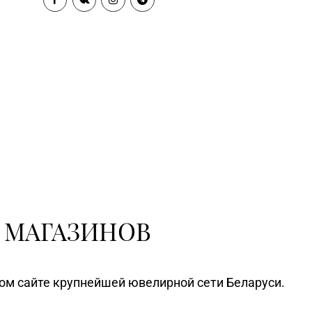
Магазин №8 «Сапфир» г.
8-03, 67-68-02
Барановичи, ул. Ленина, д. 15,
пом. 49
Магазин №32 «Лазурит» г.
0-86, 62-60-85
Витебск, ул. Замковая, д. 4-2
Магазин №26 «Кристалл» г.
5-25, 24-75-27
Витебск, ул. Советская, д. 8-43
Магазин №22 «Сапфир» г. Орша,
20-11
ул. Комсомольская, д. 9
Магазин №24 «Рубин» г.
2-39, 75-30-39
Новополоцк, ул. Молодежная, д.
72
 МАГАЗИНОВ
Магазин №38 «Кристалл» г.
1-70, 35-13-34
Гомель, ул. Советская, д. 6-2а,
пом.2а-108
ном сайте крупнейшей ювелирной сети Беларуси.
Магазин №21 «Сапфир» г.
46-48
Мозырь, ул. Советская, д. 126-49