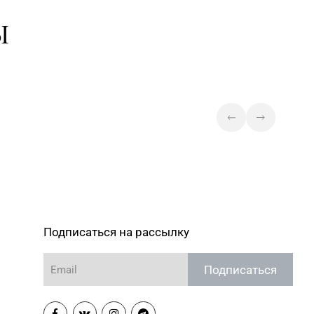
3-83-05, 338-23-34, 364-
Магазин №47 «Кристалл» г.
Ы
Минск, ул. Притыцкого, д. 78-848
Магазин №49 «Залаты
пярсценак» г. Минск, ул. М. Танка,
3-70-00, 354-49-42
д. 34/1-65 (временно
приостановлены обменно-
скупочные операции)
Магазин №75 «БЕЛЮВЕЛИРТОРГ
OUTLETO» г. Минск, пр-т Жукова,
0-44-82
д. 44-13, пом. №13-89
(ТЦ OUTLETO)
Магазин №62 «БЕЛЮВЕЛИРТОРГ»
80-02
г. Березино, ул. Октябрьская, д. 2Б
Подписаться на рассылку
Магазин №2 «Жемчужина» г.
5-26, 29-18-00, 29-18-01
Брест, ул. Советская, д. 32-1А
Подписаться
Магазин №59 «Кристалл» г. Брест,
14-94
ул. Буденного, 47-1