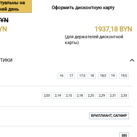
туальны на
Оформить дисконтную карту
ний день
BYN
1937,18
(для держателей дисконтной
карты)
СТИКИ
16
17
17,5
18
18,5
19
19,5
2,03
2,14
2,15
2,18
2,25
2,29
2,31
2,33
БРИЛЛИАНТ, САПФИР
585