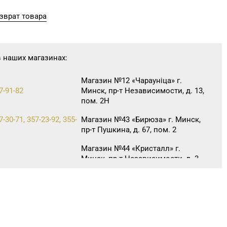
зврат товара
в наших магазинах:
Магазин №12 «Чараунiца» г.
7-91-82
Минск, пр-т Независимости, д. 13,
пом. 2Н
7-30-71, 357-23-92, 355-
Магазин №43 «Бирюза» г. Минск,
пр-т Пушкина, д. 67, пом. 2
Магазин №44 «Кристалл» г.
Минск, пр-т Независимости, д. 3-
7-29-04
2, пом. 403, верхний уровень
(ТЦ «Столица»)
Магазин №45 «Кристалл» г.
3-43-89, 365-28-46
Минск, ул. Комсомольская, д. 8-
3Н