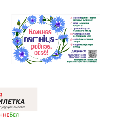
Магазин №30 «Алмаз» г. Речица,
80-66
ул. Советская, д. 214Б-51
Магазин №5 «Бирюза» г. Гродно,
4-00, 71-94-01, 71-94-03
ул. Ожешко, д. 40, пом. 56
Магазин №72 «БЕЛЮВЕЛИРТОРГ»
8-49, 39-58-59
г. Гродно, пр-т Я. Купалы, д. 87
(ТРК TRINITI)
Магазин №10 «Жемчужина» г.
1-54, 5-51-99
Лида, ул. Советская, д. 28-39
Магазин №55 «Кристалл» г.
6-70, 42-76-42
Могилев, пр-т Пушкинский, д. 39
Магазин №3 «Янтарь» г. Бобруйск,
0-40, 72-66-67, 79-16-11
ул. М. Горького, д. 7
Магазин №76 «БЕЛЮВЕЛИРТОРГ»
54-24
г. Дзержинск, ул. Минская, д. 45
(ТЦ DARIDA MALL)