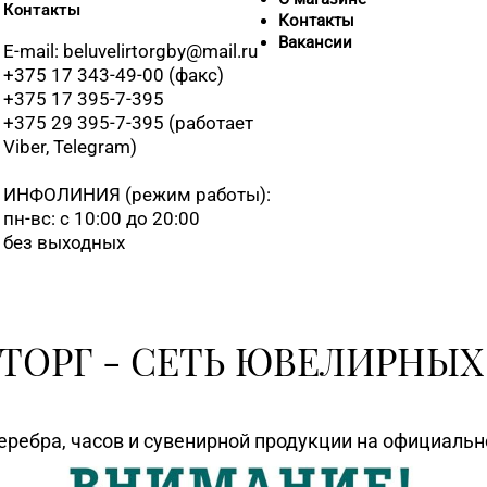
Контакты
Контакты
8 (0163) 67-6
Вакансии
E-mail: beluvelirtorgby@mail.ru
+375 17 343-49-00 (факс)
+375 17 395-7-395
8 (0212) 63-6
+375 29 395-7-395 (работает
Viber, Telegram)
8 (0212) 24-7
ИНФОЛИНИЯ
(режим работы):
пн-вс: с 10:00 до 20:00
8 (0216) 51-
без выходных
8 (0214) 75-3
ТОРГ - СЕТЬ ЮВЕЛИРНЫХ
8 (0232) 31-8
еребра, часов и сувенирной продукции на официаль
8 (0236) 25-