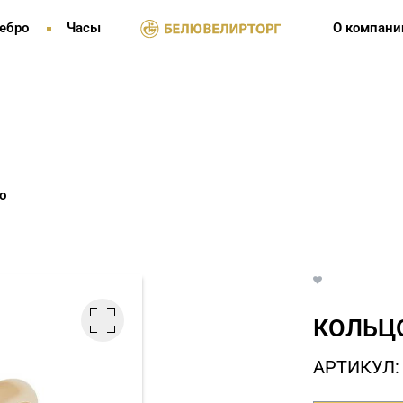
ебро
Часы
О компани
о
КОЛЬЦО
АРТИКУЛ: