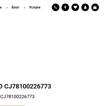
и
Блог
Услуги
 СJ78100226773
 СJ78100226773