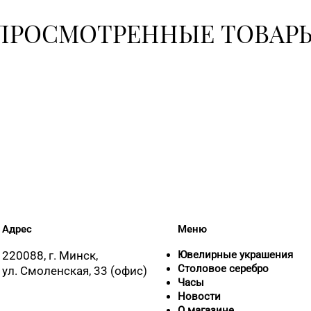
+375 (17) 39
ПРОСМОТРЕННЫЕ ТОВАР
62-94
+375 (17) 35
+375 (17) 39
8 (01715) 6-
Адрес
Меню
8 (0162) 32-2
220088, г. Минск,
Ювелирные украшения
Столовое серебро
ул. Смоленская, 33 (офис)
Часы
8 (0162) 28-
Новости
О магазине