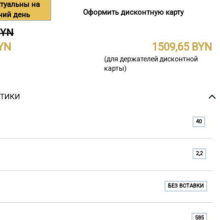
туальны на
Оформить дисконтную карту
ний день
BYN
1509,65
(для держателей дисконтной
карты)
СТИКИ
40
2,2
БЕЗ ВСТАВКИ
585