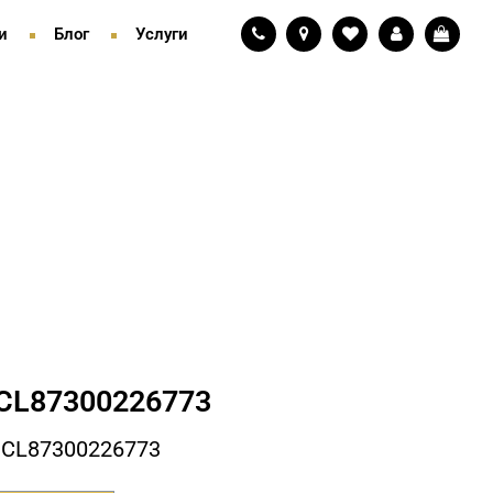
и
Блог
Услуги
СL87300226773
 СL87300226773