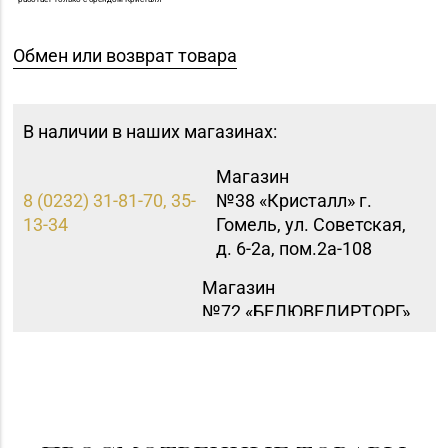
Обмен или возврат товара
В наличии в наших магазинах:
Магазин
8 (0232) 31-81-70, 35-
№38 «Кристалл» г.
13-34
Гомель, ул. Советская,
д. 6-2а, пом.2а-108
Магазин
№72 «БЕЛЮВЕЛИРТОРГ»
8 (0152) 39-58-49, 39-
г. Гродно, пр-т Я.
58-59
Купалы, д. 87 (ТРК
TRINITI)
Магазин
№81 «БЕЛЮВЕЛИРТОРГ»