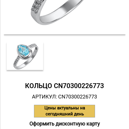
КОЛЬЦО СN70300226773
АРТИКУЛ: СN70300226773
Цены актуальны на
сегодняшний день
Оформить дисконтную карту