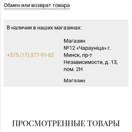
Обмен или возврат товара
В наличии в наших магазинах:
Магазин
№12 «Чараунiца» г.
+375 (17) 377-91-82
Минск, пр-т
Независимости, д. 13,
пом. 2Н
Магазин
№15 «Самоцветы» г.
+375 (17) 397-95-08,
Минск, пр-т
252-95-46
Независимости, д.
155-1
Магазин
ПРОСМОТРЕННЫЕ ТОВАРЫ
№16 «Аметист» г.
+375 (17) 215-07-12,