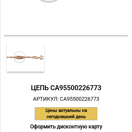
ЦЕПЬ СA95500226773
АРТИКУЛ: СA95500226773
Цены актуальны на
сегодняшний день
Оформить дисконтную карту