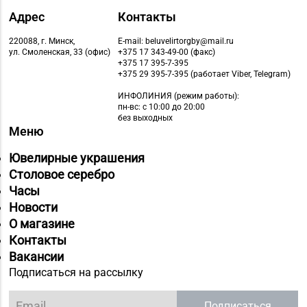
№64 «БЕЛЮВЕЛИРТОРГ»
Адрес
Контакты
8 (01713) 4-53-66
г. Марьина Горка, ул.
220088, г. Минск,
E-mail: beluvelirtorgby@mail.ru
Ленинская, д. 39
ул. Смоленская, 33 (офис)
+375 17 343-49-00 (факс)
+375 17 395-7-395
Магазин
+375 29 395-7-395 (работает Viber, Telegram)
8 (01775) 5-99-23, 5-
№74 «БЕЛЮВЕЛИРТОРГ»
ИНФОЛИНИЯ
(режим работы):
99-24
г. Жодино, пр-т Ленина,
пн-вс: с 10:00 до 20:00
без выходных
д. 20
Меню
Магазин
Ювелирные украшения
8 (0162) 32-25-26, 29-
№2 «Жемчужина» г.
Столовое серебро
18-00, 29-18-01
Брест, ул. Советская,
Часы
д. 32-1А
Новости
О магазине
Магазин
Контакты
№27 «Изумруд» г.
8 (0162) 51-77-03
Вакансии
Брест, пр-т Машерова,
Подписаться на рассылку
д. 42-38
Магазин
Подписаться