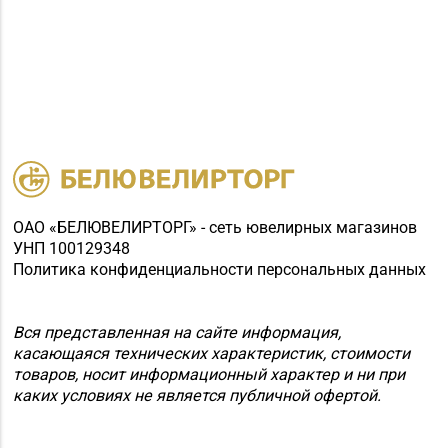
8 (01795) 2-59-92
Слуцк, ул. Ленина, д.
197
Магазин
№35 «Жемчужина» г.
8 (0177) 96-52-31, 96-
Борисов, пр-т
49-17
Революции, д. 19, пом.
1
Магазин
ОАО «БЕЛЮВЕЛИРТОРГ» - сеть ювелирных магазинов
8 (0174) 23-58-02, 23-
№37 «Малахит» г.
УНП 100129348
58-03
Солигорск, ул. Ленина,
Политика конфиденциальности персональных данных
д. 49-160
Вся представленная на сайте информация,
Магазин
касающаяся технических характеристик, стоимости
№62 «БЕЛЮВЕЛИРТОРГ»
8 (01715) 6-80-02
товаров, носит информационный характер и ни при
г. Березино, ул.
каких условиях не является публичной офертой.
Октябрьская, д. 2Б
Магазин