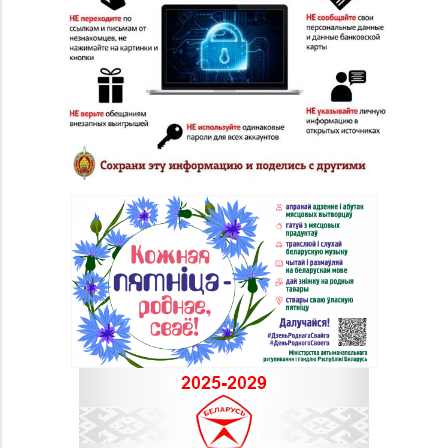
Магазин
№ 52 «Янтарь» г.
8 (0212) 64-48-44
Витебск, ул. Чкалова,
д. 1-2н
Магазин
8 (0212) 24-75-25, 24-
№26 «Кристалл» г.
75-27
Витебск, ул.
Советская, д. 8-43
Магазин
№58 DIAMOND г.
8 (0212) 61-85-16
Витебск, ул. Ленина, д.
26А (ТЦ «Марко-
Сити»)
Магазин №17 «Топаз»
8 (0214) 43-86-46
г. Полоцк, пр-т Ф.
Скорины, д. 9, пом. 16