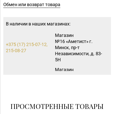
Обмен или возврат товара
В наличии в наших магазинах:
Магазин
№16 «Аметист» г.
+375 (17) 215-07-12,
Минск, пр-т
215-08-27
Независимости, д. 83-
5Н
Магазин
№31 «Бирюза» г.
8 (01795) 2-59-92
Слуцк, ул. Ленина, д.
197
Магазин №9 «Рубин» г.
8 (0165) 64-85-45
Пинск, ул. Брестская,
ПРОСМОТРЕННЫЕ ТОВАРЫ
д. 99-4