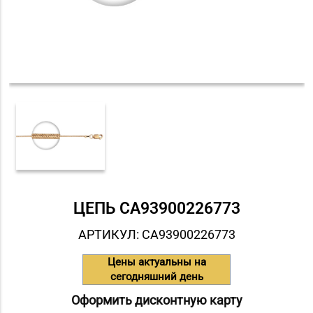
ЦЕПЬ СA93900226773
АРТИКУЛ: СA93900226773
Цены актуальны на
сегодняшний день
Оформить дисконтную карту