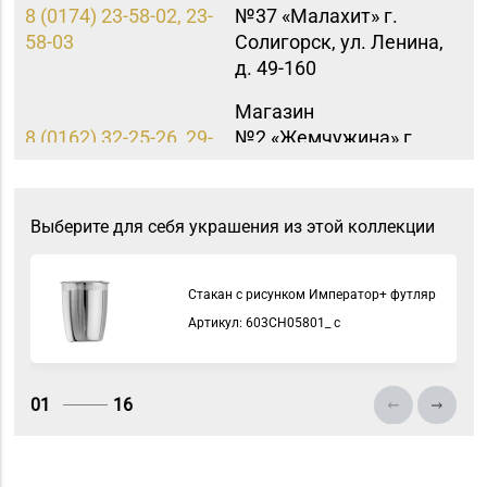
8 (0174) 23-58-02, 23-
№37 «Малахит» г.
58-03
Солигорск, ул. Ленина,
д. 49-160
Магазин
8 (0162) 32-25-26, 29-
№2 «Жемчужина» г.
18-00, 29-18-01
Брест, ул. Советская,
д. 32-1А
Выберите для себя украшения из этой коллекции
Магазин №9 «Рубин» г.
8 (0165) 64-85-45
Пинск, ул. Брестская,
д. 99-4
Стакан с рисунком Император+ футляр
Артикул: 603СН05801_ с
Магазин
8 (0222) 64-09-37, 64-
№6 «Изумруд» г.
09-42
Могилев, ул.
Первомайская, д. 67
01
16
Магазин
№82 «БЕЛЮВЕЛИРТОРГ»