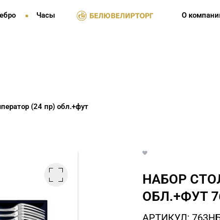
ебро
Часы
О компани
ератор (24 пр) обл.+фут
НАБОР СТО
ОБЛ.+ФУТ 7
АРТИКУЛ: 763Н