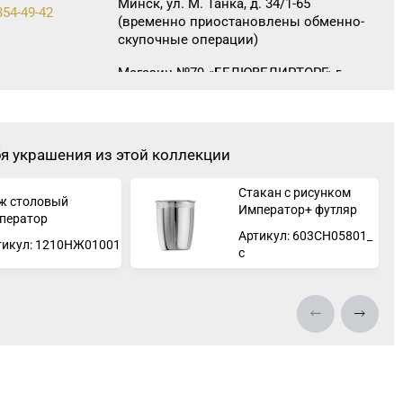
Минск, ул. М. Танка, д. 34/1-65
354-49-42
(временно приостановлены обменно-
скупочные операции)
Магазин №79 «БЕЛЮВЕЛИРТОРГ» г.
Минск, ул. Притыцкого, 156/1
(ТЦ «GreenCitу»)
бя украшения из этой коллекции
Стакан с рисунком
ж столовый
Император+ футляр
ператор
Артикул: 603СН05801_
тикул: 1210НЖ01001
с