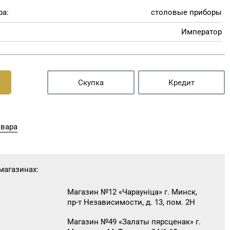
ра:
столовые приборы
Император
Скупка
Кредит
овара
магазинах:
Магазин №12 «Чараунiца» г. Минск,
пр-т Независимости, д. 13, пом. 2Н
Магазин №49 «Залаты пярсценак» г.