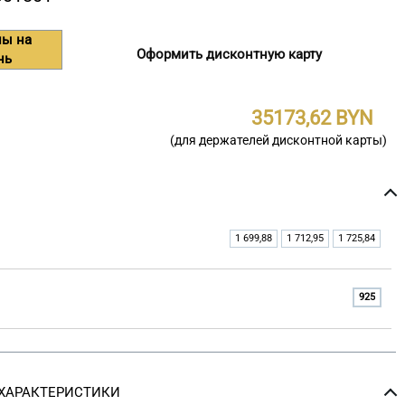
ны на
Оформить дисконтную карту
нь
35173,62
(для держателей дисконтной карты)
1 699,88
1 712,95
1 725,84
925
ХАРАКТЕРИСТИКИ