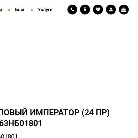
и
Блог
Услуги
ЛОВЫЙ ИМПЕРАТОР (24 ПР)
63НБ01801
Б01801