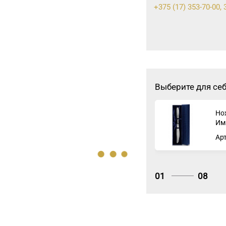
+375 (17) 353-70-00, 
8 (017) 238-83-81
Выберите для се
Но
Им
Ар
01
08