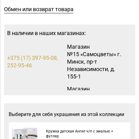
Обмен или возврат товара
В наличии в наших магазинах:
Магазин
№15 «Самоцветы» г.
+375 (17) 397-95-08,
Минск, пр-т
252-95-46
Независимости, д.
155-1
Магазин
№16 «Аметист» г.
+375 (17) 215-07-12,
Минск, пр-т
215-08-27
Независимости, д. 83-
Выберите для себя украшения из этой коллекции
5Н
Магазин
Кружка детская Ангел ч/п с эмалью +
футляр
№40 «Малахит.