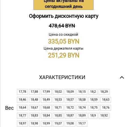
Цены актуальны на
сегодняшний день
Оформить дисконтную карту
478,64 BYN
Цена со скидкой
335,05
Цена держателя карты
251,29
ХАРАКТЕРИСТИКИ
17,78
17,88
17,99
18,02
18,09
18,15
18,2
18,29
18,46
18,48
18,49
18,53
18,57
18,58
18,59
18,63
Вес
18,64
18,67
18,68
18,71
18,72
18,74
18,75
18,76
18,77
18,83
18,84
18,85
18,87
18,89
18,9
18,92
18,97
18,98
18,99
19,07
19,08
19,17