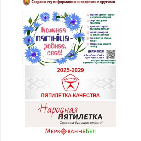
Магазин №3 «Янтарь»
8 (0225) 72-70-40, 72-
г. Бобруйск, ул. М.
66-67, 79-16-11
Горького, д. 7
Магазин
№76 «БЕЛЮВЕЛИРТОРГ»
8 (01716) 7-54-24
г. Дзержинск, ул.
Минская, д. 45 (ТЦ
DARIDA MALL)
Магазин
№82 «БЕЛЮВЕЛИРТОРГ»
8 (017) 236-40-02
г. Минск, пр-т
Независимости, д. 134,
пом. 127
Магазин
8 (01643) 4-27-30, 8
№85 «БЕЛЮВЕЛИРТОРГ»
(01643) 4-27-32
г. Береза, ул. Ленина, д.