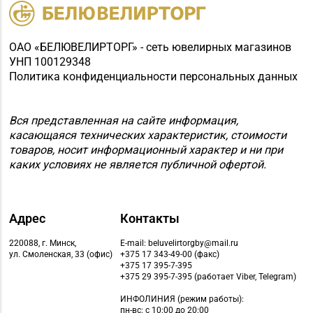
Советская, д. 126-49
Магазин
ОАО «БЕЛЮВЕЛИРТОРГ» - сеть ювелирных магазинов
№70 «БЕЛЮВЕЛИРТОРГ»
УНП 100129348
г. Мозырь, ул.
8 (0236) 25-72-67
Политика конфиденциальности персональных данных
Нефтестроителей, д.
26/1,
пом. 12 (ТЦ Catapulta)
Вся представленная на сайте информация,
касающаяся технических характеристик, стоимости
Магазин №30 «Алмаз»
товаров, носит информационный характер и ни при
8 (02340) 3-80-66
г. Речица, ул.
каких условиях не является публичной офертой.
Советская, д. 214Б-51
Магазин
Адрес
Контакты
№39 «Аметист» г.
8 (02334) 7-46-72
Жлобин, ул.
220088, г. Минск,
E-mail: beluvelirtorgby@mail.ru
Первомайская, д. 45,
ул. Смоленская, 33 (офис)
+375 17 343-49-00 (факс)
+375 17 395-7-395
пом. 1А
+375 29 395-7-395 (работает Viber, Telegram)
Магазин №69
ИНФОЛИНИЯ
(режим работы):
пн-вс: с 10:00 до 20:00