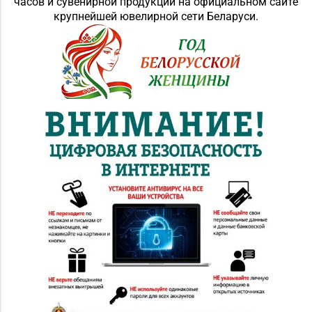
№72 «БЕЛЮВЕЛИРТОРГ»
часов и сувенирной продукции на официальном сайте
8 (0152) 39-58-49, 39-
крупнейшей ювелирной сети Беларуси.
г. Гродно, пр-т Я.
58-59
Купалы, д. 87 (ТРК
TRINITI)
Магазин
8 (01546) 5-51-54, 5-51-
№10 «Жемчужина» г.
99
Лида, ул. Советская, д.
28-39
Магазин №41 «Рубин»
8 (01562) 6-58-05, 6-58-
г. Слоним, ул.
06
Красноармейская, д.
42, пом. 1
Магазин №67
«БЕЛЮВЕЛИРТОРГ» г.
8 (01591) 7-50-66, 7-57-
Островец, ул.
31
Володарского, д. 59A
(ТЦ ZAMI)