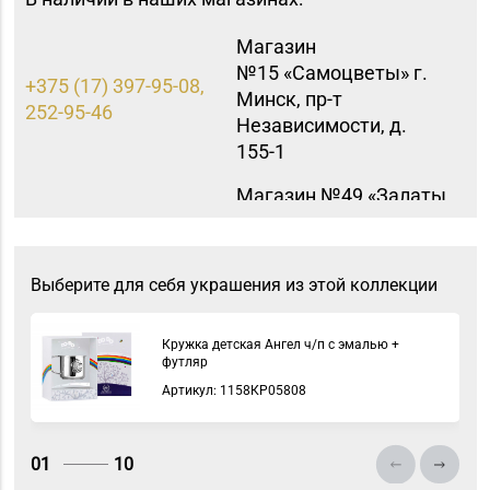
Магазин
№15 «Самоцветы» г.
+375 (17) 397-95-08,
Минск, пр-т
252-95-46
Независимости, д.
155-1
Магазин №49 «Залаты
пярсценак» г. Минск,
ул. М. Танка, д. 34/1-65
+375 (17) 353-70-00,
(временно
Выберите для себя украшения из этой коллекции
354-49-42
приостановлены
обменно-скупочные
Кружка детская Ангел ч/п с эмалью +
операции)
футляр
Артикул: 1158КР05808
Магазин №8 «Сапфир»
8 (0163) 67-68-03, 67-
г. Барановичи, ул.
68-02
Ленина, д. 15, пом. 49
01
10