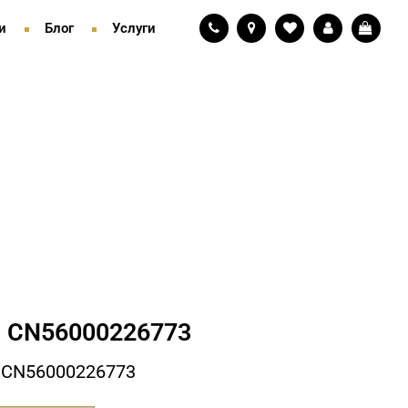
и
Блог
Услуги
 СN56000226773
 СN56000226773