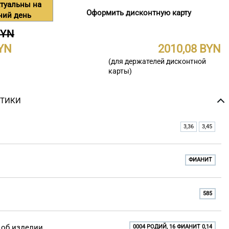
туальны на
Оформить дисконтную карту
ний день
BYN
2010,08
(для держателей дисконтной
карты)
СТИКИ
3,36
3,45
ФИАНИТ
585
об изделии
0004 РОДИЙ, 16 ФИАНИТ 0,14