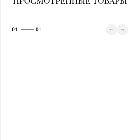
ПРОСМОТРЕННЫЕ ТОВАРЫ
Магазин
№36 «Кристалл» г.
8 (0232) 33-27-22
Гомель, пр-т Победы,
01
01
д. 3а
Магазин
8 (0152) 71-83-72, 71-
№33 «Жемчужина» г.
83-70
Гродно, ул. Советская,
д. 21
Магазин
№76 «БЕЛЮВЕЛИРТОРГ»
8 (01716) 7-54-24
г. Дзержинск, ул.
Минская, д. 45 (ТЦ
DARIDA MALL)
Магазин
№77 «БЕЛЮВЕЛИРТОРГ»
8 (0154) 54-16-50
г. Лида, ул. Качана, д. 29