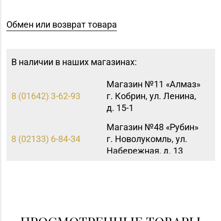
Обмен или возврат товара
В наличии в наших магазинах:
Магазин №11 «Алмаз»
8 (01642) 3-62-93
г. Кобрин, ул. Ленина,
д. 15-1
Магазин №48 «Рубин»
8 (02133) 6-84-34
г. Новолукомль, ул.
Набережная, д. 13
Магазин
№28 «Кристалл» г.
8 (0232) 56-93-18, 56-
Гомель, ул. Огоренко,
53-06
д. 33, торговое место
№30