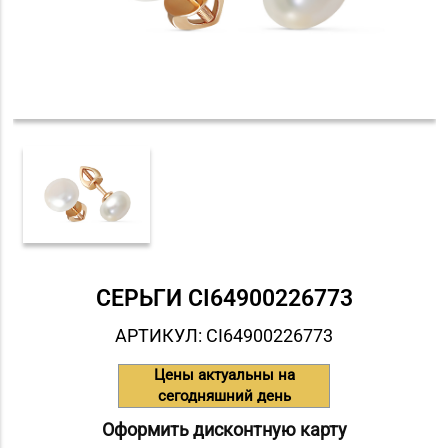
СЕРЬГИ СI64900226773
АРТИКУЛ: СI64900226773
Цены актуальны на
сегодняшний день
Оформить дисконтную карту