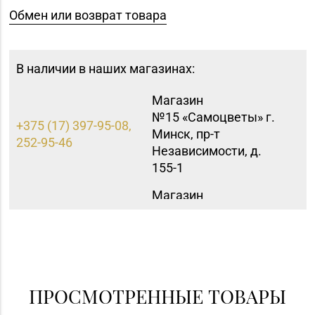
Обмен или возврат товара
В наличии в наших магазинах:
Магазин
№15 «Самоцветы» г.
+375 (17) 397-95-08,
Минск, пр-т
252-95-46
Независимости, д.
155-1
Магазин
№42 «Лазурит» г.
+375 (17) 360-05-73,
Минск, пр-т
395-48-04
Рокоссовского, д. 114,
пом. 9Н
Магазин №23 «Яшма»
ПРОСМОТРЕННЫЕ ТОВАРЫ
8 (0176) 70-23-15, 73-
г. Молодечно, ул.