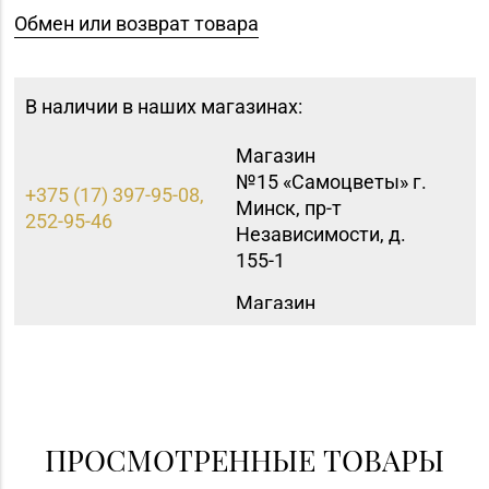
Обмен или возврат товара
В наличии в наших магазинах:
Магазин
№15 «Самоцветы» г.
+375 (17) 397-95-08,
Минск, пр-т
252-95-46
Независимости, д.
155-1
Магазин
№16 «Аметист» г.
+375 (17) 215-07-12,
Минск, пр-т
215-08-27
Независимости, д. 83-
5Н
Магазин
ПРОСМОТРЕННЫЕ ТОВАРЫ
№40 «Малахит.