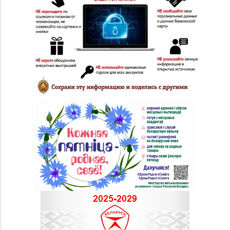
Магазин
8 (0212) 24-75-25, 24-
№26 «Кристалл» г.
75-27
Витебск, ул.
Советская, д. 8-43
Магазин
№58 DIAMOND г.
8 (0212) 61-85-16
Витебск, ул. Ленина, д.
26А (ТЦ «Марко-
Сити»)
Магазин №17 «Топаз»
8 (0214) 43-86-46
г. Полоцк, пр-т Ф.
Скорины, д. 9, пом. 16
Магазин
№22 «Сапфир» г.
8 (0216) 51-20-11
Орша, ул.
Комсомольская, д. 9