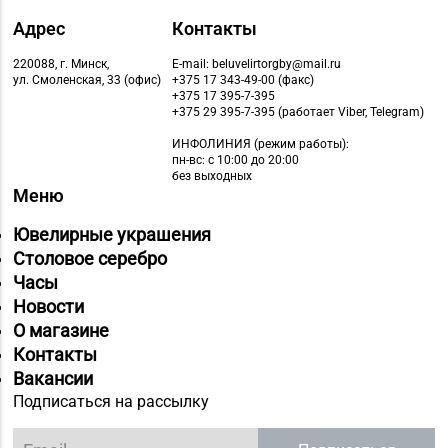
8 (0162) 32-25-26, 29-
№2 «Жемчужина» г.
18-00, 29-18-01
Брест, ул. Советская,
Адрес
Контакты
д. 32-1А
220088, г. Минск,
E-mail: beluvelirtorgby@mail.ru
ул. Смоленская, 33 (офис)
+375 17 343-49-00 (факс)
Магазин
+375 17 395-7-395
№27 «Изумруд» г.
+375 29 395-7-395 (работает Viber, Telegram)
8 (0162) 51-77-03
Брест, пр-т Машерова,
ИНФОЛИНИЯ
(режим работы):
д. 42-38
пн-вс: с 10:00 до 20:00
без выходных
Меню
Магазин
№59 «Кристалл» г.
Ювелирные украшения
8 (0162) 28-14-94
Брест, ул. Буденного,
Столовое серебро
47-1
Часы
Новости
Магазин №8 «Сапфир»
8 (0163) 67-68-03, 67-
О магазине
г. Барановичи, ул.
68-02
Контакты
Ленина, д. 15, пом. 49
Вакансии
Магазин №9 «Рубин» г.
Подписаться на рассылку
8 (0165) 64-85-45
Пинск, ул. Брестская,
д. 99-4