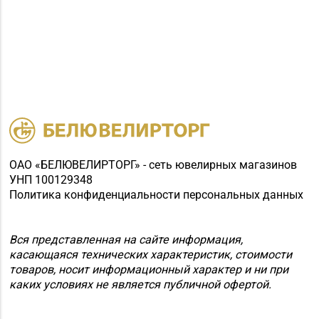
Борисов, пр-т
49-17
Революции, д. 19, пом.
1
Магазин
8 (0174) 23-58-02, 23-
№37 «Малахит» г.
58-03
Солигорск, ул. Ленина,
д. 49-160
Магазин
№62 «БЕЛЮВЕЛИРТОРГ»
ОАО «БЕЛЮВЕЛИРТОРГ» - сеть ювелирных магазинов
8 (01715) 6-80-02
г. Березино, ул.
УНП 100129348
Октябрьская, д. 2Б
Политика конфиденциальности персональных данных
Магазин
Вся представленная на сайте информация,
№64 «БЕЛЮВЕЛИРТОРГ»
8 (01713) 4-53-66
касающаяся технических характеристик, стоимости
г. Марьина Горка, ул.
товаров, носит информационный характер и ни при
Ленинская, д. 39
каких условиях не является публичной офертой.
Магазин