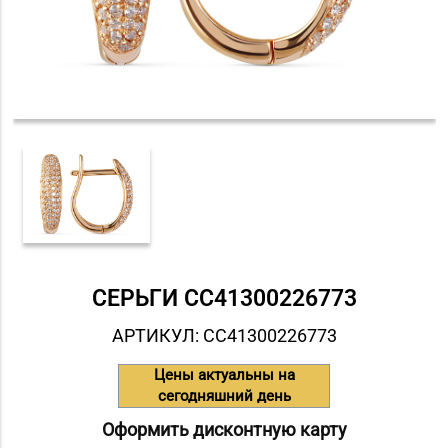
СЕРЬГИ СC41300226773
АРТИКУЛ: СC41300226773
Цены актуальны на
сегодняшний день
Оформить дисконтную карту