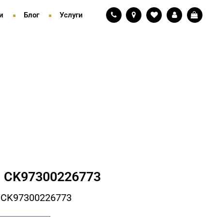
и
Блог
Услуги
 СK97300226773
 СK97300226773