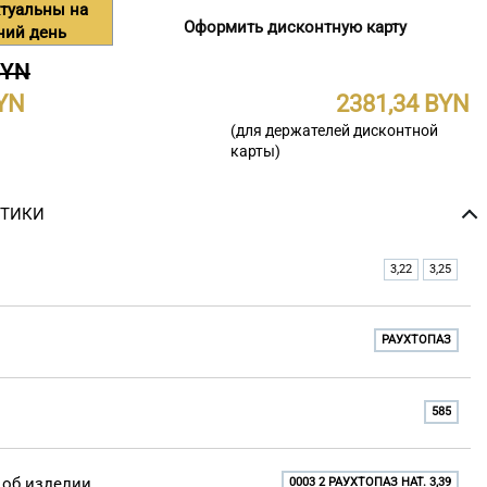
туальны на
Оформить дисконтную карту
ний день
BYN
2381,34
(для держателей дисконтной
карты)
СТИКИ
3,22
3,25
РАУХТОПАЗ
585
об изделии
0003 2 РАУХТОПАЗ НАТ. 3,39