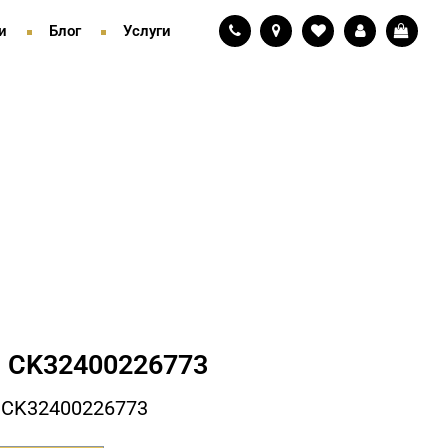
и
Блог
Услуги
 СK32400226773
 СK32400226773