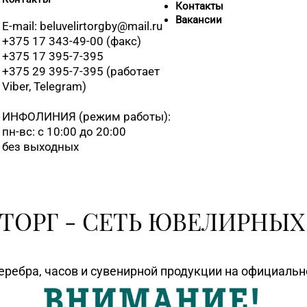
Контакты
Вакансии
E-mail: beluvelirtorgby@mail.ru
+375 17 343-49-00 (факс)
+375 17 395-7-395
+375 (17) 39
+375 29 395-7-395 (работает
Viber, Telegram)
ИНФОЛИНИЯ
(режим работы):
8 (0176) 70-2
пн-вс: с 10:00 до 20:00
без выходных
8 (0176) 52-
ТОРГ - СЕТЬ ЮВЕЛИРНЫХ
8 (01795) 2-
еребра, часов и сувенирной продукции на официаль
8 (0177) 96-5