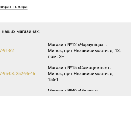
зврат товара
в наших магазинах:
Магазин №12 «Чараунiца» г.
7-91-82
Минск, пр-т Независимости, д. 13,
пом. 2Н
Магазин №15 «Самоцветы» г.
7-95-08, 252-95-46
Минск, пр-т Независимости, д.
155-1
Магазин №40 «Малахит.
6-66-89, 263-93-92
шкатулка» г. Минск, пр-т
Партизанский, д. 42-1Н
Магазин №42 «Лазурит» г. Минск,
0-05-73, 395-48-04
пр-т Рокоссовского, д. 114, пом.
9Н