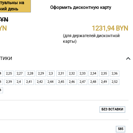
туальны на
Оформить дисконтную карту
ний день
BYN
1231,94
(для держателей дисконтной
карты)
СТИКИ
4
2,25
2,27
2,28
2,29
2,3
2,31
2,32
2,33
2,34
2,35
2,36
8
2,39
2,4
2,41
2,42
2,44
2,45
2,46
2,47
2,48
2,49
2,52
4
БЕЗ ВСТАВКИ
585