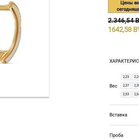
Цены ак
сегодняш
2.346,54 
1642,58
ХАРАКТЕРИ
2,23
2,2
Вес
2,37
2,3
2,53
2,5
Вставка
Проба