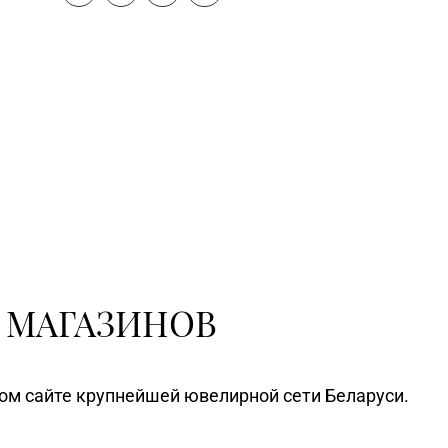
Щомыслицкий с/с, д. 32/4, пом.
№182 (ТЦ DiaMond City)
Магазин №75 «БЕЛЮВЕЛИРТОРГ
OUTLETO» г. Минск, пр-т Жукова,
0-44-82
д. 44-13, пом. №13-89
(ТЦ OUTLETO)
Магазин №23 «Яшма» г.
3-15, 73-02-85
Молодечно, ул. Великий
Гостинец, д. 94-91
Магазин №61 «БЕЛЮВЕЛИРТОРГ»
г. Молодечно, ул. Великий
62-89
Гостинец, д. 67А-1, часть пом.
№А11 (ТЦ «Спутник»)
 МАГАЗИНОВ
Магазин №31 «Бирюза» г. Слуцк,
59-92
ул. Ленина, д. 197
ном сайте крупнейшей ювелирной сети Беларуси.
Магазин №35 «Жемчужина» г.
2-31, 96-49-17
Борисов, пр-т Революции, д. 19,
пом. 1