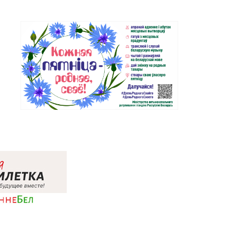
Магазин №37 «Малахит» г.
8-02, 23-58-03
Солигорск, ул. Ленина, д. 49-160
Магазин №62 «БЕЛЮВЕЛИРТОРГ»
80-02
г. Березино, ул. Октябрьская, д. 2Б
Магазин №64 «БЕЛЮВЕЛИРТОРГ»
53-66
г. Марьина Горка, ул. Ленинская,
д. 39
Магазин №74 «БЕЛЮВЕЛИРТОРГ»
9-23, 5-99-24
г. Жодино, пр-т Ленина, д. 20
Магазин №2 «Жемчужина» г.
5-26, 29-18-00, 29-18-01
Брест, ул. Советская, д. 32-1А
Магазин №27 «Изумруд» г. Брест,
77-03
пр-т Машерова, д. 42-38
Магазин №59 «Кристалл» г. Брест,
14-94
ул. Буденного, 47-1
Магазин №8 «Сапфир» г.