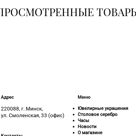
+375 (17) 35
ПРОСМОТРЕННЫЕ ТОВАР
30-00
+375 (17) 24
+375 (17) 24
+375 (17) 31
51-31
Адрес
Меню
+375 (17) 35
220088, г. Минск,
Ювелирные украшения
Столовое серебро
ул. Смоленская, 33 (офис)
Часы
Новости
О магазине
+375 (17) 25
Контакты