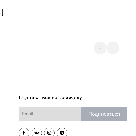
7-30-71, 357-23-92, 355-
Магазин №43 «Бирюза» г. Минск,
Ы
пр-т Пушкина, д. 67, пом. 2
Магазин №44 «Кристалл» г.
Минск, пр-т Независимости, д. 3-
7-29-04
2, пом. 403, верхний уровень
(ТЦ «Столица»)
Магазин №45 «Кристалл» г.
3-43-89, 365-28-46
Минск, ул. Комсомольская, д. 8-
3Н
6-64-54, 271-30-07, 271-
Магазин №46 «Кристалл» г.
Минск, ул. Козлова, д. 6-46
Магазин №49 «Залаты
пярсценак» г. Минск, ул. М. Танка,
Подписаться на рассылку
3-70-00, 354-49-42
д. 34/1-65 (временно
приостановлены обменно-
Подписаться
скупочные операции)
Магазин №60 «БЕЛЮВЕЛИРТОРГ»
Минская обл., Минский р-н,
2-17-74