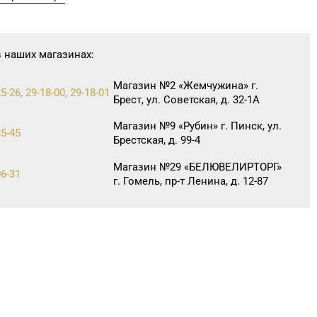
в наших магазинах:
Магазин №2 «Жемчужина» г.
5-26, 29-18-00, 29-18-01
Брест, ул. Советская, д. 32-1А
Магазин №9 «Рубин» г. Пинск, ул.
85-45
Брестская, д. 99-4
Магазин №29 «БЕЛЮВЕЛИРТОРГ»
06-31
г. Гомель, пр-т Ленина, д. 12-87
Магазин №76 «БЕЛЮВЕЛИРТОРГ»
54-24
г. Дзержинск, ул. Минская, д. 45
(ТЦ DARIDA MALL)
Магазин №83 «Кристалл» г.
1-88, 8 (017) 238-21-03
Минск, пр-т Независимости, д.
134, пом. 342
Магазин №90 «БЕЛЮВЕЛИРТОРГ»