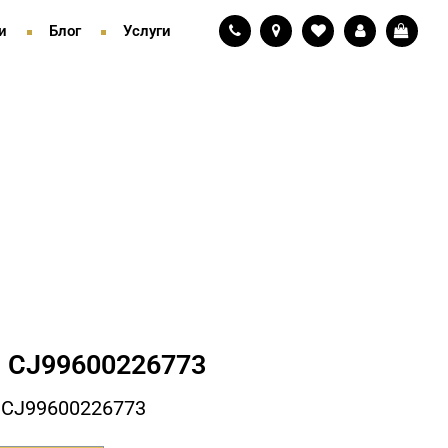
и
Блог
Услуги
 СJ99600226773
 СJ99600226773