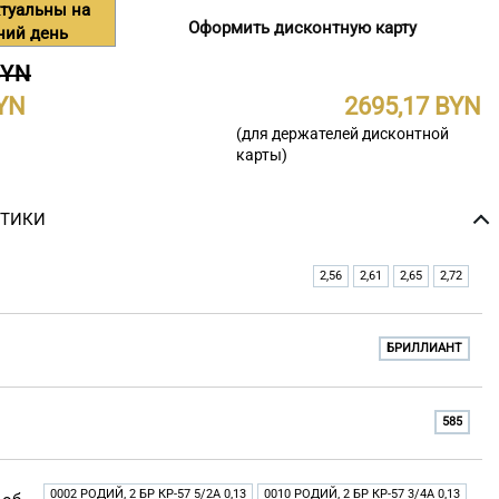
туальны на
Оформить дисконтную карту
ний день
BYN
2695,17
(для держателей дисконтной
карты)
СТИКИ
2,56
2,61
2,65
2,72
БРИЛЛИАНТ
585
0002 РОДИЙ, 2 БР КР-57 5/2A 0,13
0010 РОДИЙ, 2 БР КР-57 3/4A 0,13