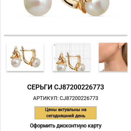
СЕРЬГИ СJ87200226773
АРТИКУЛ: СJ87200226773
Цены актуальны на
сегодняшний день
Оформить дисконтную карту