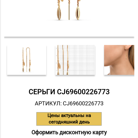
СЕРЬГИ СJ69600226773
АРТИКУЛ: СJ69600226773
Цены актуальны на
сегодняшний день
Оформить дисконтную карту