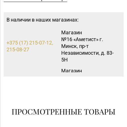
В наличии в наших магазинах:
Магазин
№16 «Аметист» г.
+375 (17) 215-07-12,
Минск, пр-т
215-08-27
Независимости, д. 83-
5Н
Магазин
№35 «Жемчужина» г.
8 (0177) 96-52-31, 96-
Борисов, пр-т
49-17
Революции, д. 19, пом.
1
Магазин №8 «Сапфир»
ПРОСМОТРЕННЫЕ ТОВАРЫ
8 (0163) 67-68-03, 67-
г. Барановичи, ул.
68-02
Ленина, д. 15, пом. 49