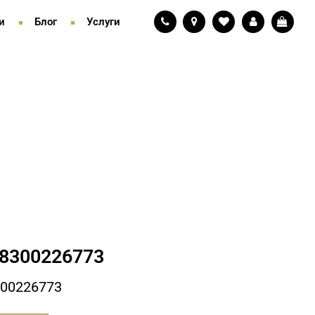
и
Блог
Услуги
8300226773
00226773