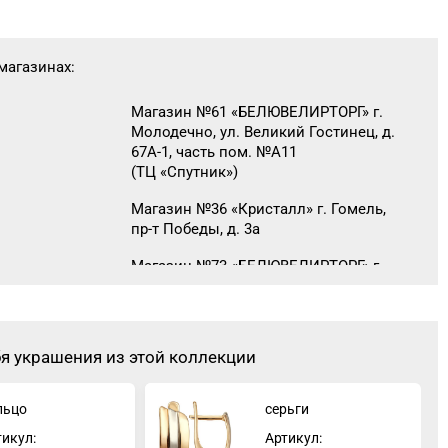
магазинах:
Магазин №61 «БЕЛЮВЕЛИРТОРГ» г.
Молодечно, ул. Великий Гостинец, д.
67А-1, часть пом. №А11
(ТЦ «Спутник»)
Магазин №36 «Кристалл» г. Гомель,
пр-т Победы, д. 3а
Магазин №73 «БЕЛЮВЕЛИРТОРГ» г.
Могилев, ул. Минское шоссе,
д. 31 (ТЦ «Парк Сити»)
Магазин №91 "БЕЛЮВЕЛИРТОРГ" г.
бя украшения из этой коллекции
Столин, ул. Советская,1а
льцо
серьги
тикул:
Артикул: