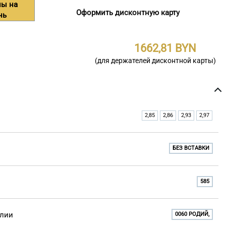
ны на
Оформить дисконтную карту
нь
1662,81
(для держателей дисконтной карты)
2,85
2,86
2,93
2,97
БЕЗ ВСТАВКИ
585
елии
0060 РОДИЙ,