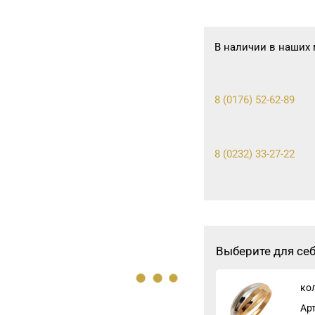
В наличии в наших 
8 (0176) 52-62-89
8 (0232) 33-27-22
8 (0222) 64-05-78
8 (0165) 52 31 30
Выберите для се
ко
Ар