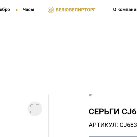
ебро
Часы
О компани
и
СЕРЬГИ СJ6
АРТИКУЛ: СJ683