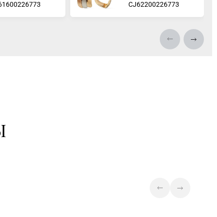
61600226773
СJ62200226773
Ы