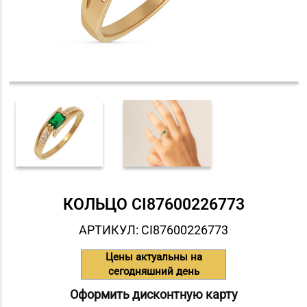
КОЛЬЦО СI87600226773
АРТИКУЛ: СI87600226773
Цены актуальны на
сегодняшний день
Оформить дисконтную карту