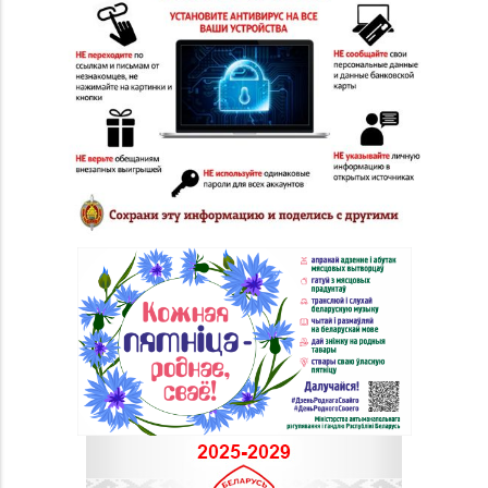
Интернациональная,
д. 48-3
Магазин
№28 «Кристалл» г.
8 (0232) 56-93-18, 56-
Гомель, ул. Огоренко,
53-06
д. 33, торговое место
№30
Магазин
№36 «Кристалл» г.
8 (0232) 33-27-22
Гомель, пр-т Победы,
д. 3а
Магазин
8 (0232) 31-81-70, 35-
№38 «Кристалл» г.
13-34
Гомель, ул. Советская,
д. 6-2а, пом.2а-108
Магазин