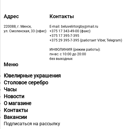
д. 15-1
Магазин
Адрес
Контакты
8 (01632) 4-46-49, 4-46-
№19 «Бирюза» г.
220088, г. Минск,
E-mail: beluvelirtorgby@mail.ru
27
Пружаны, ул. Григория
ул. Смоленская, 33 (офис)
+375 17 343-49-00 (факс)
Ширмы, д. 13-51
+375 17 395-7-395
+375 29 395-7-395 (работает Viber, Telegram)
Магазин
ИНФОЛИНИЯ
(режим работы):
8 (0212) 63-60-86, 62-
№32 «Лазурит» г.
пн-вс: с 10:00 до 20:00
без выходных
60-85
Витебск, ул. Замковая,
Меню
д. 4-2
Ювелирные украшения
Магазин
Столовое серебро
8 (0212) 24-75-25, 24-
№26 «Кристалл» г.
Часы
75-27
Витебск, ул.
Новости
Советская, д. 8-43
О магазине
Контакты
Магазин
Вакансии
№58 DIAMOND г.
Подписаться на рассылку
8 (0212) 61-85-16
Витебск, ул. Ленина, д.