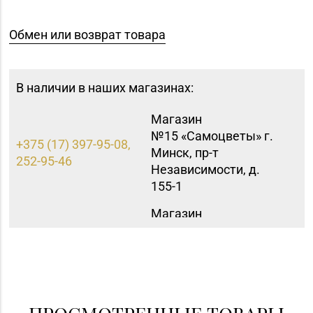
Обмен или возврат товара
В наличии в наших магазинах:
Магазин
№15 «Самоцветы» г.
+375 (17) 397-95-08,
Минск, пр-т
252-95-46
Независимости, д.
155-1
Магазин
№35 «Жемчужина» г.
8 (0177) 96-52-31, 96-
Борисов, пр-т
49-17
Революции, д. 19, пом.
1
Магазин