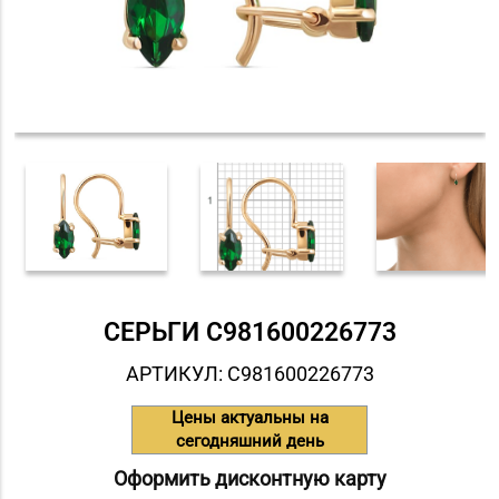
СЕРЬГИ С981600226773
АРТИКУЛ: С981600226773
Цены актуальны на
сегодняшний день
Оформить дисконтную карту