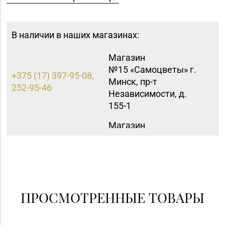
В наличии в наших магазинах:
Магазин
№15 «Самоцветы» г.
+375 (17) 397-95-08,
Минск, пр-т
252-95-46
Независимости, д.
155-1
Магазин
8 (0152) 62-26-47, 62-
№51 «Аметист» г.
26-48
Гродно, ул. Ленина, д.
24, пом. 3
Магазин
8 (0152) 71-83-72, 71-
№33 «Жемчужина» г.
ПРОСМОТРЕННЫЕ ТОВАРЫ
83-70
Гродно, ул. Советская,
д. 21