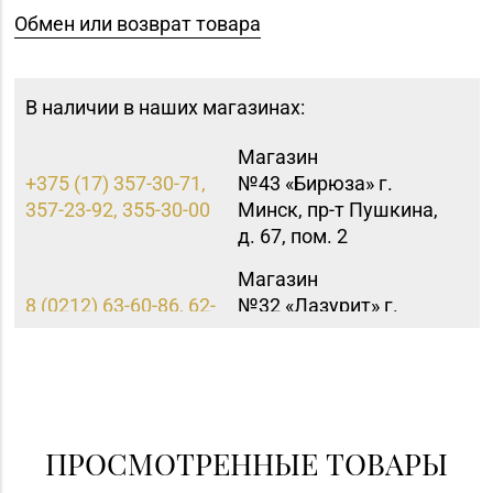
Обмен или возврат товара
В наличии в наших магазинах:
Магазин
+375 (17) 357-30-71,
№43 «Бирюза» г.
357-23-92, 355-30-00
Минск, пр-т Пушкина,
д. 67, пом. 2
Магазин
8 (0212) 63-60-86, 62-
№32 «Лазурит» г.
60-85
Витебск, ул. Замковая,
д. 4-2
Магазин
№22 «Сапфир» г.
8 (0216) 51-20-11
Орша, ул.
ПРОСМОТРЕННЫЕ ТОВАРЫ
Комсомольская, д. 9