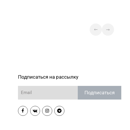
Магазин №87
«БЕЛЮВЕЛИРТОРГ» г. Минск, ул.
 241-74-75, 241-74-79
Маяковского, 6
(ТЦ «Червенский»)
Магазин №92
"БЕЛЮВЕЛИРТОРГ" г. Могилев,
2) 77-39 00
пр-т Мира, 73/1, пом.140, ТРЦ
"SkyMall"
Подписаться на рассылку
Подписаться