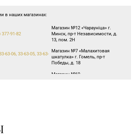
ии в наших магазинах:
Магазин №12 «Чараунiца» г.
) 377-91-82
Минск, пр-т Независимости, д.
13, пом. 2Н
Магазин №7 «Малахитовая
33-63-06, 33-63-05, 33-63-
шкатулка» г. Гомель, пр-т
Победы, д. 18
Магазин №69
«БЕЛЮВЕЛИРТОРГ» г.
 9-27-16, 9-25-60
Светлогорск, ул. 50 лет Октября,
д. 3 (ТЦ «Шатилки»)
Магазин
 7-67-11, 7-67-17
№65 «БЕЛЮВЕЛИРТОРГ» г.
Щучин, ул. Октябрьская, д. 13
Ы
72-70-40, 72-66-67, 79-16-
Магазин №3 «Янтарь» г.
Бобруйск, ул. М. Горького, д. 7