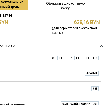
 актуальны на
Оформить дисконтную
яшний день
карту
4 BYN
638,16
(для держателей дисконтной
карты)
РИСТИКИ
1,08
1,11
1,12
1,13
1,14
1,15
ФИАНИТ
585
ия об изделии
0033 РОДИЙ, 1 ФИАНИТ 0,01