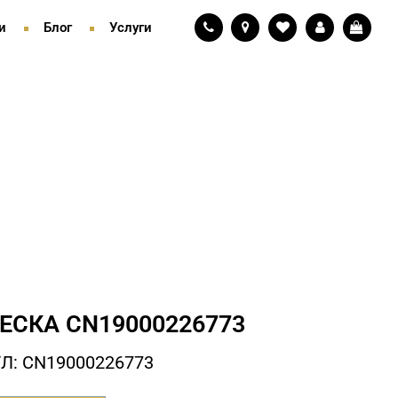
и
Блог
Услуги
ЕСКА СN19000226773
Л: СN19000226773