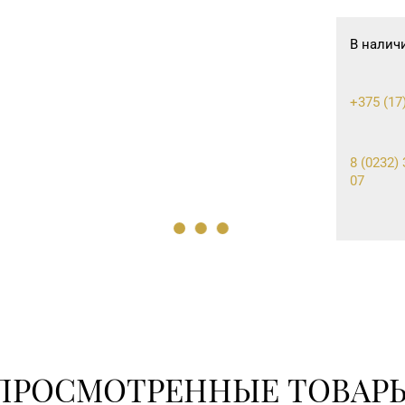
В налич
+375 (17
8 (0232) 
07
8 (02342)
8 (01514)
ПРОСМОТРЕННЫЕ ТОВАР
8 (0225) 
11