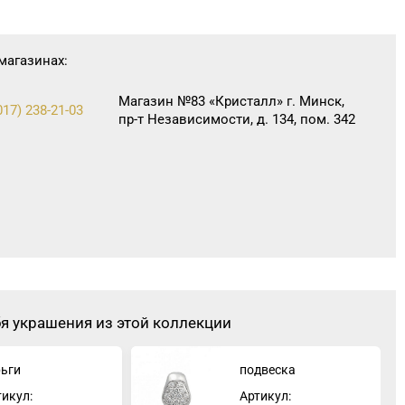
магазинах:
Магазин №83 «Кристалл» г. Минск,
(017) 238-21-03
пр-т Независимости, д. 134, пом. 342
бя украшения из этой коллекции
рьги
подвеска
тикул:
Артикул: