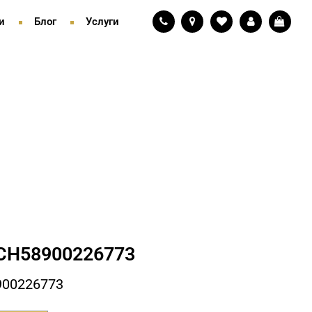
и
Блог
Услуги
СH58900226773
900226773