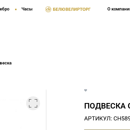
ебро
Часы
О компани
веска
ПОДВЕСКА 
АРТИКУЛ: СH58