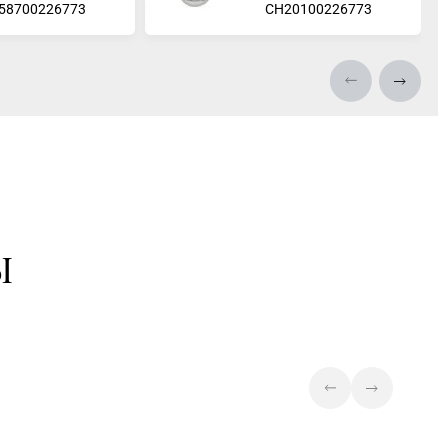
58700226773
СH20100226773
Ы