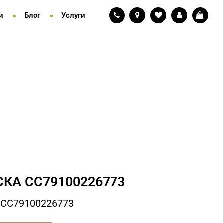
и
Блог
Услуги
КА СC79100226773
 СC79100226773