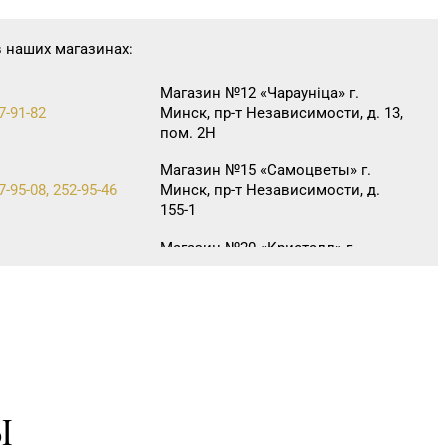
в наших магазинах:
Магазин №12 «Чараунiца» г.
7-91-82
Минск, пр-т Независимости, д. 13,
пом. 2Н
Магазин №15 «Самоцветы» г.
7-95-08, 252-95-46
Минск, пр-т Независимости, д.
155-1
Магазин №20 «Кристалл» г.
4-05, 30-04-01
Гомель, ул. Интернациональная,
д. 48-3
Магазин №30 «Алмаз» г. Речица,
80-66
ул. Советская, д. 214Б-51
Магазин №5 «Бирюза» г. Гродно,
4-00, 71-94-01, 71-94-03
ул. Ожешко, д. 40, пом. 56
Ы
Магазин №41 «Рубин» г. Слоним,