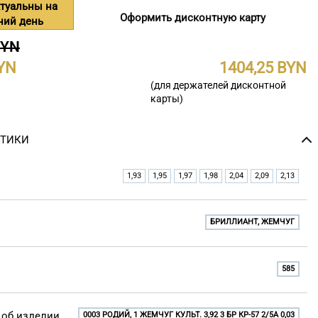
туальны на
Оформить дисконтную карту
ний день
BYN
1404,25
(для держателей дисконтной
карты)
СТИКИ
1,93
1,95
1,97
1,98
2,04
2,09
2,13
БРИЛЛИАНТ, ЖЕМЧУГ
585
об изделии
0003 РОДИЙ, 1 ЖЕМЧУГ КУЛЬТ. 3,92 3 БР КР-57 2/5A 0,03