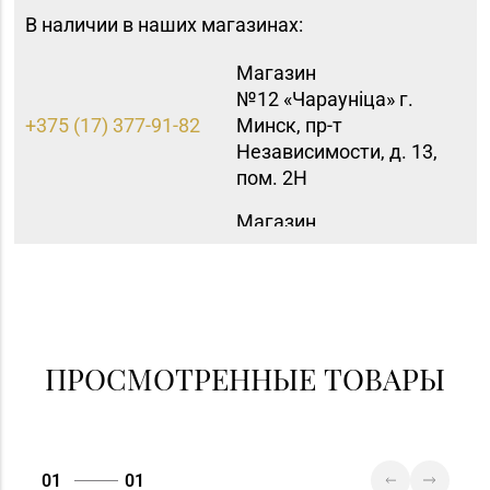
В наличии в наших магазинах:
Магазин
№12 «Чараунiца» г.
+375 (17) 377-91-82
Минск, пр-т
Независимости, д. 13,
пом. 2Н
Магазин
№15 «Самоцветы» г.
+375 (17) 397-95-08,
Минск, пр-т
252-95-46
Независимости, д.
155-1
Магазин
ПРОСМОТРЕННЫЕ ТОВАРЫ
№16 «Аметист» г.
+375 (17) 215-07-12,
Минск, пр-т
215-08-27
Независимости, д. 83-
5Н
01
01