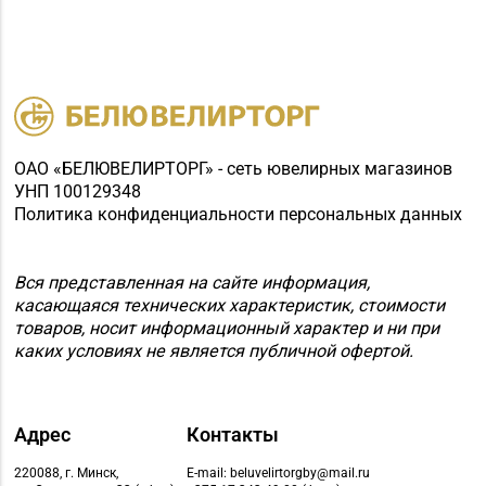
8 (01775) 5-99-23, 5-
№74 «БЕЛЮВЕЛИРТОРГ»
99-24
г. Жодино, пр-т Ленина,
д. 20
Магазин
8 (0162) 32-25-26, 29-
№2 «Жемчужина» г.
18-00, 29-18-01
Брест, ул. Советская,
ОАО «БЕЛЮВЕЛИРТОРГ» - сеть ювелирных магазинов
д. 32-1А
УНП 100129348
Политика конфиденциальности персональных данных
Магазин
№27 «Изумруд» г.
8 (0162) 51-77-03
Вся представленная на сайте информация,
Брест, пр-т Машерова,
касающаяся технических характеристик, стоимости
д. 42-38
товаров, носит информационный характер и ни при
каких условиях не является публичной офертой.
Магазин
№59 «Кристалл» г.
8 (0162) 28-14-94
Брест, ул. Буденного,
47-1
Адрес
Контакты
Магазин №8 «Сапфир»
220088, г. Минск,
E-mail: beluvelirtorgby@mail.ru