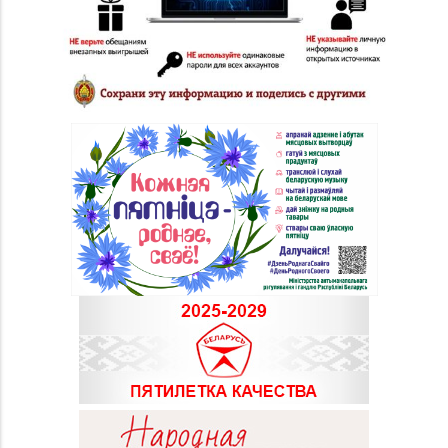
Набережная, д. 13
Магазин
8 (0232) 33-63-06, 33-
№7 «Малахитовая
63-05, 33-63-07
шкатулка» г. Гомель,
пр-т Победы, д. 18
Магазин
№29 «БЕЛЮВЕЛИРТОРГ»
8 (0232) 26-06-31
г. Гомель, пр-т Ленина,
д. 12-87
Магазин
№20 «Кристалл» г.
8 (0232) 30-04-05, 30-
Гомель, ул.
04-01
Интернациональная,
д. 48-3
Магазин
№28 «Кристалл» г.