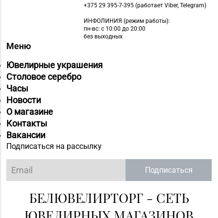
Первомайская, д. 45,
+375 29 395-7-395 (работает Viber, Telegram)
пом. 1А
ИНФОЛИНИЯ
(режим работы):
пн-вс: с 10:00 до 20:00
Магазин
без выходных
Меню
8 (0152) 62-26-47, 62-
№51 «Аметист» г.
26-48
Гродно, ул. Ленина, д.
Ювелирные украшения
24, пом. 3
Столовое серебро
Часы
Магазин
Новости
8 (0152) 71-83-72, 71-
№33 «Жемчужина» г.
О магазине
83-70
Гродно, ул. Советская,
Контакты
д. 21
Вакансии
Магазин
Подписаться на рассылку
№72 «БЕЛЮВЕЛИРТОРГ»
8 (0152) 39-58-49, 39-
г. Гродно, пр-т Я.
Подписаться
58-59
Купалы, д. 87 (ТРК
TRINITI)
БЕЛЮВЕЛИРТОРГ - СЕТЬ
Магазин
ЮВЕЛИРНЫХ МАГАЗИНОВ