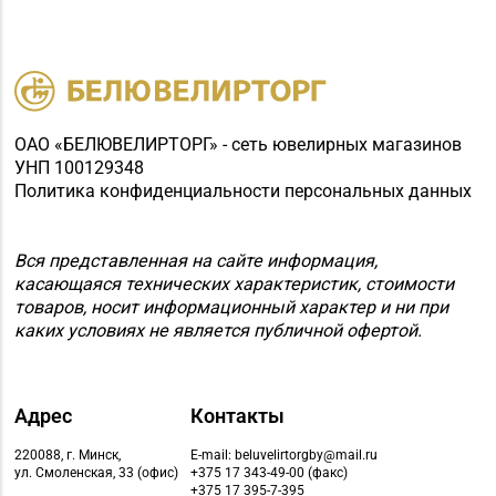
д. 48-3
Магазин
8 (0232) 31-81-70, 35-
№38 «Кристалл» г.
13-34
Гомель, ул. Советская,
д. 6-2а, пом.2а-108
ОАО «БЕЛЮВЕЛИРТОРГ» - сеть ювелирных магазинов
УНП 100129348
Магазин
Политика конфиденциальности персональных данных
№71 «Кристалл» г.
8 (0232) 20-19-55, 20-
Гомель, ул. Ильича,
26-98
д. 333, пом. 136 (ТРЦ
Вся представленная на сайте информация,
касающаяся технических характеристик, стоимости
«КРИСТАLL»)
товаров, носит информационный характер и ни при
Магазин №30 «Алмаз»
каких условиях не является публичной офертой.
8 (02340) 3-80-66
г. Речица, ул.
Советская, д. 214Б-51
Адрес
Контакты
Магазин
№39 «Аметист» г.
220088, г. Минск,
E-mail: beluvelirtorgby@mail.ru
ул. Смоленская, 33 (офис)
+375 17 343-49-00 (факс)
8 (02334) 7-46-72
Жлобин, ул.
+375 17 395-7-395