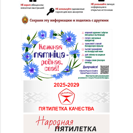
Магазин
№78 «БЕЛЮВЕЛИРТОРГ»
8 (01774) 25-9-85
г. Логойск, ул. Победы,
д. 44а (ТРЦ Darida mall)
Магазин
№81 «БЕЛЮВЕЛИРТОРГ»
8 (017) 260-10-48,
г. Минск, ул.
Тимирязева, д. 74А (ТЦ
«PALAZZO»)
Магазин
№82 «БЕЛЮВЕЛИРТОРГ»
8 (017) 236-40-02
г. Минск, пр-т
Независимости, д. 134,
пом. 127
Магазин
№84 «БЕЛЮВЕЛИРТОРГ»
8 (0232) 22-88-35, 8
г. Гомель, ул. Гагарина,
(0232) 22-88-15