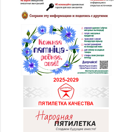
1 ТЦ HOLIDAY)
Магазин
8 (01514) 7-67-11, 7-
№65 «БЕЛЮВЕЛИРТОРГ»
67-17
г. Щучин, ул.
Октябрьская, д. 13
Магазин
8 (0222) 64-09-37, 64-
№6 «Изумруд» г.
09-42
Могилев, ул.
Первомайская, д. 67
Магазин
8 (0222) 42-76-70, 42-
№55 «Кристалл» г.
76-42
Могилев, пр-т
Пушкинский, д. 39
Магазин №3 «Янтарь»
8 (0225) 72-70-40, 72-
г. Бобруйск, ул. М.
66-67, 79-16-11
Горького, д. 7