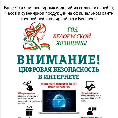
Более тысячи ювелирных изделий из золота и серебра,
Магазин
часов и сувенирной продукции на официальном сайте
8 (01546) 5-51-54, 5-51-
№10 «Жемчужина» г.
крупнейшей ювелирной сети Беларуси.
99
Лида, ул. Советская, д.
28-39
Магазин №18 «Агат» г.
8 (01512) 9-27-07
Волковыск, ул.
Жолудева, д. 70
Магазин №41 «Рубин»
8 (01562) 6-58-05, 6-58-
г. Слоним, ул.
06
Красноармейская, д.
42, пом. 1
Магазин
№63 «БЕЛЮВЕЛИРТОРГ»
г. Новогрудок, ул.
8 (01597) 6-63-95
Мицкевича, д. 104Б,
торговый зал № 7 (этаж