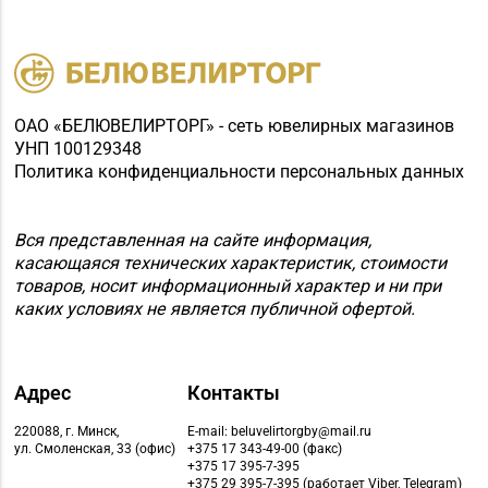
Магазин №48 «Рубин»
8 (02133) 6-84-34
г. Новолукомль, ул.
Набережная, д. 13
Магазин
ОАО «БЕЛЮВЕЛИРТОРГ» - сеть ювелирных магазинов
8 (0232) 33-63-06, 33-
№7 «Малахитовая
УНП 100129348
63-05, 33-63-07
шкатулка» г. Гомель,
Политика конфиденциальности персональных данных
пр-т Победы, д. 18
Магазин
Вся представленная на сайте информация,
№29 «БЕЛЮВЕЛИРТОРГ»
касающаяся технических характеристик, стоимости
8 (0232) 26-06-31
товаров, носит информационный характер и ни при
г. Гомель, пр-т Ленина,
каких условиях не является публичной офертой.
д. 12-87
Магазин
№28 «Кристалл» г.
Адрес
Контакты
8 (0232) 56-93-18, 56-
Гомель, ул. Огоренко,
53-06
220088, г. Минск,
E-mail: beluvelirtorgby@mail.ru
д. 33, торговое место
ул. Смоленская, 33 (офис)
+375 17 343-49-00 (факс)
№30
+375 17 395-7-395
+375 29 395-7-395 (работает Viber, Telegram)