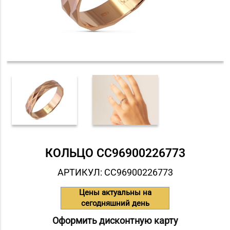
КОЛЬЦО СC96900226773
АРТИКУЛ: СC96900226773
Цены актуальны на
сегодняшний день
Оформить дисконтную карту