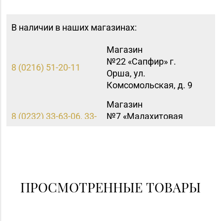
В наличии в наших магазинах:
Магазин
№22 «Сапфир» г.
8 (0216) 51-20-11
Орша, ул.
Комсомольская, д. 9
Магазин
8 (0232) 33-63-06, 33-
№7 «Малахитовая
63-05, 33-63-07
шкатулка» г. Гомель,
пр-т Победы, д. 18
Магазин
№21 «Сапфир» г.
8 (0236) 25-46-48
Мозырь, ул.
ПРОСМОТРЕННЫЕ ТОВАРЫ
Советская, д. 126-49
Магазин №69