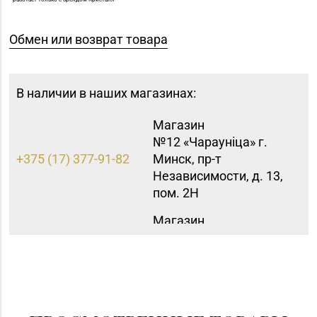
Обмен или возврат товара
В наличии в наших магазинах:
Магазин
№12 «Чараунiца» г.
+375 (17) 377-91-82
Минск, пр-т
Независимости, д. 13,
пом. 2Н
Магазин
№40 «Малахит.
+375 (17) 396-66-89,
шкатулка» г. Минск,
263-93-92
пр-т Партизанский, д.
42-1Н
Магазин №23 «Яшма»