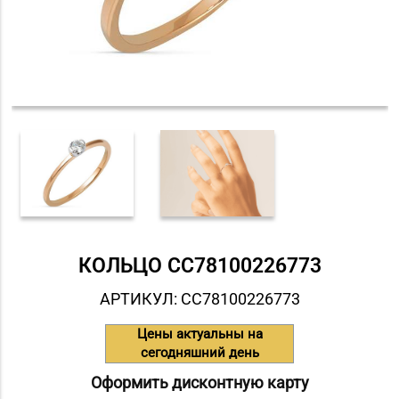
КОЛЬЦО СC78100226773
АРТИКУЛ: СC78100226773
Цены актуальны на
сегодняшний день
Оформить дисконтную карту