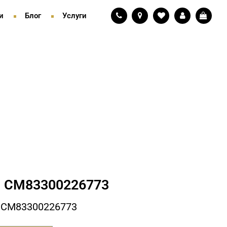
и
Блог
Услуги
 СM83300226773
 СM83300226773