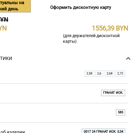
туальны на
Оформить дисконтную карту
ний день
BYN
1556,39
(для держателей дисконтной
карты)
СТИКИ
2,58
2,6
2,68
2,72
ГРАНАТ ИСК.
585
об изделии
0017 24 ГРАНАТ ИСК. 0,34