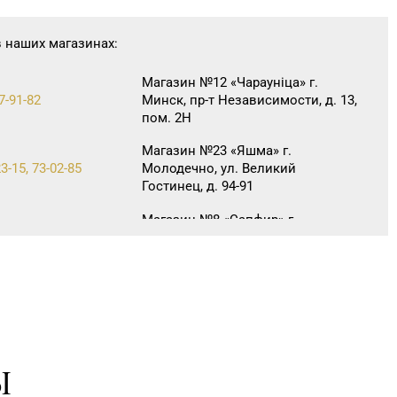
в наших магазинах:
Магазин №12 «Чараунiца» г.
7-91-82
Минск, пр-т Независимости, д. 13,
пом. 2Н
Магазин №23 «Яшма» г.
3-15, 73-02-85
Молодечно, ул. Великий
Гостинец, д. 94-91
Магазин №8 «Сапфир» г.
8-03, 67-68-02
Барановичи, ул. Ленина, д. 15,
пом. 49
Магазин №83 «Кристалл» г.
1-88, 8 (017) 238-21-03
Минск, пр-т Независимости, д.
134, пом. 342
Магазин №88 «БЕЛЮВЕЛИРТОРГ»
9-30, 64-79-73
Ы
г. Барановичи, ул. Ленина, 7-19