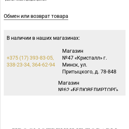
Обмен или возврат товара
В наличии в наших магазинах:
Магазин
+375 (17) 393-83-05,
№47 «Кристалл» г.
338-23-34, 364-62-94
Минск, ул.
Притыцкого, д. 78-848
Магазин
№62 «БЕЛЮВЕЛИРТОРГ»
8 (01715) 6-80-02
г. Березино, ул.
Октябрьская, д. 2Б
Магазин
№27 «Изумруд» г.
8 (0162) 51-77-03
Брест, пр-т Машерова,